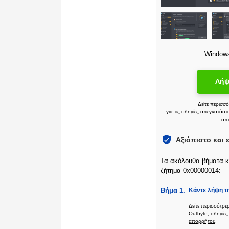
Windows 
Λήψ
Δείτε περισσ
για τις οδηγίες απεγκατάσ
απ
Αξιόπιστο και
Τα ακόλουθα βήματα κ
ζήτημα 0x00000014:
Βήμα 1.
Κάντε λήψη τ
Δείτε περισσότρε
Outbyte
;
οδηγίες
απορρήτου
.