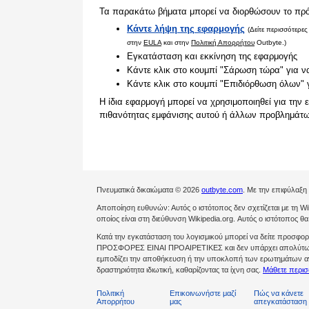
Τα παρακάτω βήματα μπορεί να διορθώσουν το πρ
Κάντε λήψη της εφαρμογής
(Δείτε περισσότερε
στην
EULA
και στην
Πολιτική Απορρήτου
Outbyte.)
Εγκατάσταση και εκκίνηση της εφαρμογής
Κάντε κλικ στο κουμπί "Σάρωση τώρα" για ν
Κάντε κλικ στο κουμπί "Επιδιόρθωση όλων" 
Η ίδια εφαρμογή μπορεί να χρησιμοποιηθεί για την 
πιθανότητας εμφάνισης αυτού ή άλλων προβλημάτω
Πνευματικά δικαιώματα © 2026
outbyte.com
. Με την επιφύλαξη
Αποποίηση ευθυνών: Αυτός ο ιστότοπος δεν σχετίζεται με τη Wik
οποίος είναι στη διεύθυνση Wikipedia.org. Αυτός ο ιστότοπος θ
Κατά την εγκατάσταση του λογισμικού μπορεί να δείτε προσφ
ΠΡΟΣΦΟΡΕΣ ΕΙΝΑΙ ΠΡΟΑΙΡΕΤΙΚΕΣ και δεν υπάρχει απολύτως 
εμποδίζει την αποθήκευση ή την υποκλοπή των ερωτημάτων ανα
δραστηριότητα ιδιωτική, καθαρίζοντας τα ίχνη σας.
Μάθετε περισ
Πολιτική
Επικοινωνήστε μαζί
Πώς να κάνετε
Απορρήτου
μας
απεγκατάσταση