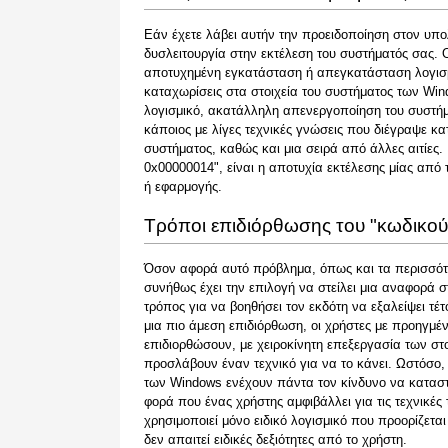
Εάν έχετε λάβει αυτήν την προειδοποίηση στον υπο
δυσλειτουργία στην εκτέλεση του συστήματός σας. 
αποτυχημένη εγκατάσταση ή απεγκατάσταση λογισμ
καταχωρίσεις στα στοιχεία του συστήματος των Wind
λογισμικό, ακατάλληλη απενεργοποίηση του συστή
κάποιος με λίγες τεχνικές γνώσεις που διέγραψε κ
συστήματος, καθώς και μια σειρά από άλλες αιτίες.
0x00000014", είναι η αποτυχία εκτέλεσης μίας από τ
ή εφαρμογής.
Τρόποι επιδιόρθωσης του "κωδικο
Όσον αφορά αυτό πρόβλημα, όπως και τα περισσότ
συνήθως έχει την επιλογή να στείλει μια αναφορά σ
τρόπος για να βοηθήσει τον εκδότη να εξαλείψει τέτ
μια πιο άμεση επιδιόρθωση, οι χρήστες με προηγμέ
επιδιορθώσουν, με χειροκίνητη επεξεργασία των στο
προσλάβουν έναν τεχνικό για να το κάνει. Ωστόσο, 
των Windows ενέχουν πάντα τον κίνδυνο να καταστ
φορά που ένας χρήστης αμφιβάλλει για τις τεχνικές τ
χρησιμοποιεί μόνο ειδικό λογισμικό που προορίζετα
δεν απαιτεί ειδικές δεξιότητες από το χρήστη.