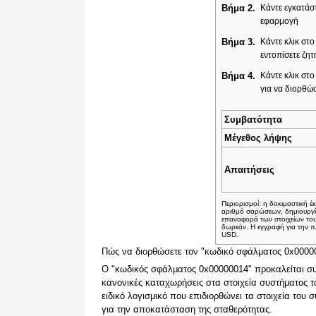
Βήμα 2.
Κάντε εγκατάστ
εφαρμογή
Βήμα 3.
Κάντε κλικ στ
εντοπίσετε ζη
Βήμα 4.
Κάντε κλικ στο
για να διορθώ
Συμβατότητα
Μέγεθος λήψης
Απαιτήσεις
Περιορισμοί: η δοκιμαστική 
αριθμό σαρώσεων, δημιουργί
επαναφορά των στοιχείων το
δωρεάν. Η εγγραφή για την π
USD.
Πώς να διορθώσετε τον "κωδικό σφάλματος 0x0000
Ο "κωδικός σφάλματος 0x00000014" προκαλείται σ
κανονικές καταχωρήσεις στα στοιχεία συστήματος τ
ειδικό λογισμικό που επιδιορθώνει τα στοιχεία του σ
για την αποκατάσταση της σταθερότητας.