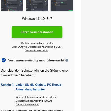
Windows 11, 10, 8, 7
Jetzt herunterladen
Weitere Informationen unter
über Outbyte
Deinstallationsanleitung
EULA
Datenschutzrichtlinie
.
Vertrauenswürdig und überwacht
Die folgenden Schritte können die Störung error-
fix-windows-7 beheben:
Schritt 1.
Laden Sie die Outbyte PC Repair-
Anwendung herunter
Weitere Informationen
über Outbyte
;
Deinstallationsanleitung
;
EULA
;
Datenschutzrichtlinie
.
Anwendung installieren und starten