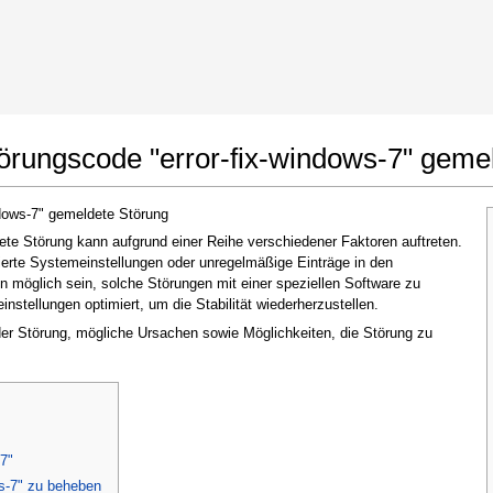
t Google Chrome
Änderungen erlauben
örungscode "error-fix-windows-7" geme
ndows-7" gemeldete Störung
ete Störung kann aufgrund einer Reihe verschiedener Faktoren auftreten.
ierte Systemeinstellungen oder unregelmäßige Einträge in den
möglich sein, solche Störungen mit einer speziellen Software zu
stellungen optimiert, um die Stabilität wiederherzustellen.
 der Störung, mögliche Ursachen sowie Möglichkeiten, die Störung zu
Im nächsten Fenster, das erscheint (UAC),
klicken Sie bitte auf
"Ja"
, um der Anwendung
zu erlauben, Änderungen vorzunehmen
-7"
s-7" zu beheben