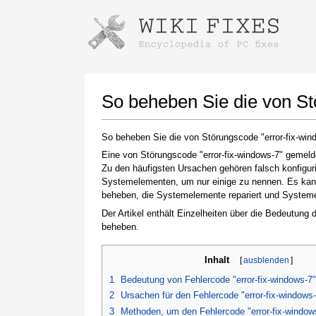
Anweisungen zum Herunterladen mi
Installer starten
So beheben Sie die von St
So beheben Sie die von Störungscode "error-fix-wi
Eine von Störungscode "error-fix-windows-7" gemeld
Zu den häufigsten Ursachen gehören falsch konfigur
Systemelementen, um nur einige zu nennen. Es kann 
beheben, die Systemelemente repariert und Systemein
Der Artikel enthält Einzelheiten über die Bedeutung
beheben.
Klicken Sie nach Abschluss des Downloads auf
den Link zur heruntergeladenen Datei
Inhalt
[
ausblenden
]
1
Bedeutung von Fehlercode "error-fix-windows-7"
2
Ursachen für den Fehlercode "error-fix-windows
3
Methoden, um den Fehlercode "error-fix-window