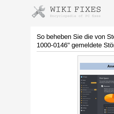
Anweisungen zum Herunterladen mi
Installer starten
So beheben Sie die von St
1000-0146" gemeldete Stö
Anw
Klicken Sie nach Abschluss des Downloads auf
den Link zur heruntergeladenen Datei