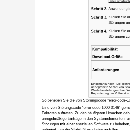
Datenschutzricht
Schritt 2.
Anwendung ins
Schritt 3.
Klicken Sie a
Störungen un
Schritt 4.
Klicken Sie a
Störungen z
Kompatibilität
Download-Größe
Anforderungen
Einschränkungen: Die Testver
unbegrenzte Anzahl von Sca
Wiederherstellungen Ihrer 
Registrierung der Vollversio
So beheben Sie die von Störungscode "error-code-1
Eine von Störungscode "error-code-1000-0146" geme
Faktoren auftreten. Zu den häufigsten Ursachen gehö
unregelmäßige Einträge in den Systemelementen, um
Störungen mit einer speziellen Software zu beheben
optimiert, um die Stabilität wiederherzustellen.