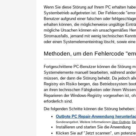
Wenn Sie diese Störung auf Ihrem PC erhalten haben
Systembetrieb aufgetreten ist. Der Fehlercode "error
Benutzer aufgrund einer falschen oder fehlgeschlagen
erhalten können, die möglicherweise ungültige Eint
mögliche Ursachen können ein unsachgemäßes Herun
Stromausfalls, jemand mit wenig technischen Kenntn
oder einen Systemelementeintrag löscht, sowie eine
Methoden, um den Fehlercode "er
Fortgeschrittene PC-Benutzer können die Störung m
Systemelemente manuell bearbeiten, während andere
müssen, der dann die Störung behebt. Da jedoch al
Registry ein Risiko bergen, das Betriebssystem boo
an ihren technischen Fähigkeiten oder ihrem Wissen 
Reparieren der Windows-Registry vorgesehen ist, o
erforderlich sind.
Die folgenden Schritte können die Störung beheben:
Outbyte PC Repair-Anwendung herunterla
Sonderangebot. Weitere Informationen
über Outbyte
;
De
Installieren und starten Sie die Anwendung
Klicken Sie auf "Jetzt scannen", um potenzi