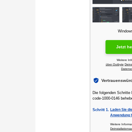
Windows 
Jetzt h
Weitere In
über Outbyte
Deins
Datensch
Vertrauenswür
Die folgenden Schritte 
code-1000-0146 beheb
Schritt 1.
Laden Sie di
Anwendung h
Weitere Inform
Deinstallationsa