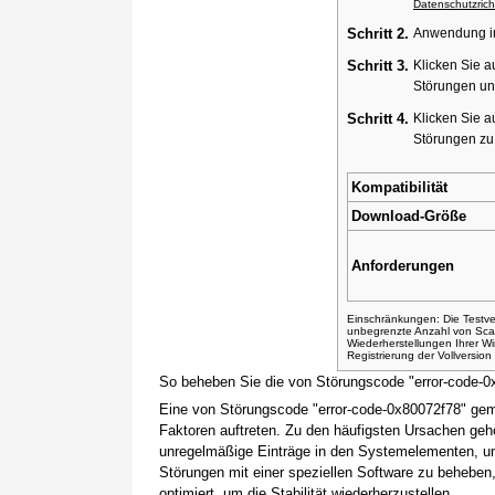
Datenschutzricht
Schritt 2.
Anwendung ins
Schritt 3.
Klicken Sie a
Störungen un
Schritt 4.
Klicken Sie a
Störungen z
Kompatibilität
Download-Größe
Anforderungen
Einschränkungen: Die Testver
unbegrenzte Anzahl von Sca
Wiederherstellungen Ihrer 
Registrierung der Vollversio
So beheben Sie die von Störungscode "error-code-
Eine von Störungscode "error-code-0x80072f78" gem
Faktoren auftreten. Zu den häufigsten Ursachen gehö
unregelmäßige Einträge in den Systemelementen, um
Störungen mit einer speziellen Software zu beheben
optimiert, um die Stabilität wiederherzustellen.