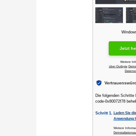
Windows 
Jetzt h
Weitere In
über Outbyte
Deins
Datensch
Vertrauenswür
Die folgenden Schritte 
code-0x80072f78 behe
Schritt 1.
Laden Sie di
Anwendung h
Weitere Inform
Deinstallationsa