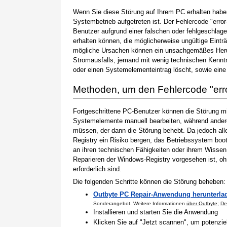
Wenn Sie diese Störung auf Ihrem PC erhalten haben
Systembetrieb aufgetreten ist. Der Fehlercode "error
Benutzer aufgrund einer falschen oder fehlgeschlagen
erhalten können, die möglicherweise ungültige Eint
mögliche Ursachen können ein unsachgemäßes Herun
Stromausfalls, jemand mit wenig technischen Kenntn
oder einen Systemelementeintrag löscht, sowie eine
Methoden, um den Fehlercode "er
Fortgeschrittene PC-Benutzer können die Störung m
Systemelemente manuell bearbeiten, während andere
müssen, der dann die Störung behebt. Da jedoch al
Registry ein Risiko bergen, das Betriebssystem boo
an ihren technischen Fähigkeiten oder ihrem Wissen 
Reparieren der Windows-Registry vorgesehen ist, o
erforderlich sind.
Die folgenden Schritte können die Störung beheben:
Outbyte PC Repair-Anwendung herunterla
Sonderangebot. Weitere Informationen
über Outbyte
;
De
Installieren und starten Sie die Anwendung
Klicken Sie auf "Jetzt scannen", um potenzi