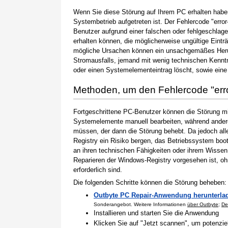
Wenn Sie diese Störung auf Ihrem PC erhalten haben
Systembetrieb aufgetreten ist. Der Fehlercode "erro
Benutzer aufgrund einer falschen oder fehlgeschlagen
erhalten können, die möglicherweise ungültige Eint
mögliche Ursachen können ein unsachgemäßes Herun
Stromausfalls, jemand mit wenig technischen Kenntn
oder einen Systemelementeintrag löscht, sowie eine
Methoden, um den Fehlercode "er
Fortgeschrittene PC-Benutzer können die Störung m
Systemelemente manuell bearbeiten, während andere
müssen, der dann die Störung behebt. Da jedoch al
Registry ein Risiko bergen, das Betriebssystem boo
an ihren technischen Fähigkeiten oder ihrem Wissen 
Reparieren der Windows-Registry vorgesehen ist, o
erforderlich sind.
Die folgenden Schritte können die Störung beheben:
Outbyte PC Repair-Anwendung herunterla
Sonderangebot. Weitere Informationen
über Outbyte
;
De
Installieren und starten Sie die Anwendung
Klicken Sie auf "Jetzt scannen", um potenzi