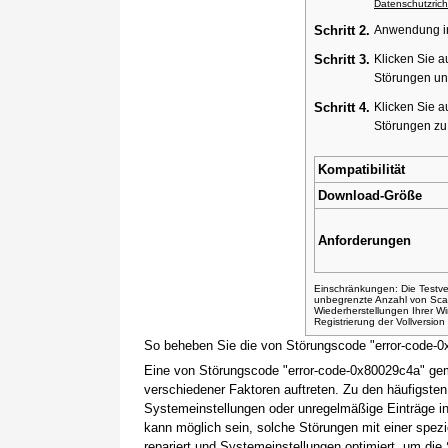
Datenschutzricht
Schritt 2.
Anwendung ins
Schritt 3.
Klicken Sie a
Störungen un
Schritt 4.
Klicken Sie a
Störungen z
Kompatibilität
Download-Größe
Anforderungen
Einschränkungen: Die Testver
unbegrenzte Anzahl von Sca
Wiederherstellungen Ihrer 
Registrierung der Vollversio
So beheben Sie die von Störungscode "error-code-
Eine von Störungscode "error-code-0x80029c4a" gem
verschiedener Faktoren auftreten. Zu den häufigsten
Systemeinstellungen oder unregelmäßige Einträge i
kann möglich sein, solche Störungen mit einer spez
repariert und Systemeinstellungen optimiert, um die S