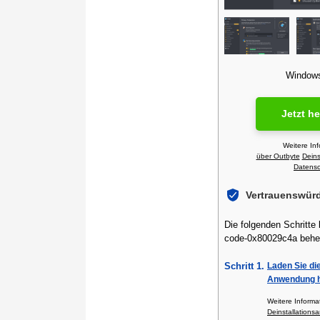
Windows 
Jetzt h
Weitere In
über Outbyte
Deins
Datensch
Vertrauenswür
Die folgenden Schritte 
code-0x80029c4a behe
Schritt 1.
Laden Sie di
Anwendung h
Weitere Inform
Deinstallationsa