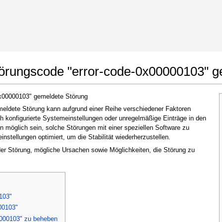
t Google Chrome
Änderungen erlauben
törungscode "error-code-0x00000103" g
0x00000103" gemeldete Störung
eldete Störung kann aufgrund einer Reihe verschiedener Faktoren
h konfigurierte Systemeinstellungen oder unregelmäßige Einträge in den
möglich sein, solche Störungen mit einer speziellen Software zu
stellungen optimiert, um die Stabilität wiederherzustellen.
 der Störung, mögliche Ursachen sowie Möglichkeiten, die Störung zu
Im nächsten Fenster, das erscheint (UAC),
klicken Sie bitte auf
"Ja"
, um der Anwendung
zu erlauben, Änderungen vorzunehmen
103"
00103"
0000103" zu beheben