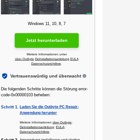
Windows 11, 10, 8, 7
Jetzt herunterladen
Weitere Informationen unter
über Outbyte
Deinstallationsanleitung
EULA
Datenschutzrichtlinie
.
Vertrauenswürdig und überwacht
Die folgenden Schritte können die Störung error-
code-0x00000103 beheben:
Schritt 1.
Laden Sie die Outbyte PC Repair-
Anwendung herunter
Weitere Informationen
über Outbyte
;
Deinstallationsanleitung
;
EULA
;
Datenschutzrichtlinie
.
Anwendung installieren und starten