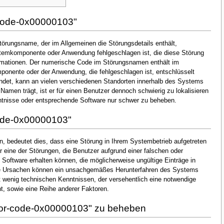
-code-0x00000103"
törungsname, der im Allgemeinen die Störungsdetails enthält,
ystemkomponente oder Anwendung fehlgeschlagen ist, die diese Störung
rmationen. Der numerische Code im Störungsnamen enthält im
mponente oder der Anwendung, die fehlgeschlagen ist, entschlüsselt
ndet, kann an vielen verschiedenen Standorten innerhalb des Systems
 Namen trägt, ist er für einen Benutzer dennoch schwierig zu lokalisieren
tnisse oder entsprechende Software nur schwer zu beheben.
code-0x00000103"
, bedeutet dies, dass eine Störung in Ihrem Systembetrieb aufgetreten
r eine der Störungen, die Benutzer aufgrund einer falschen oder
n Software erhalten können, die möglicherweise ungültige Einträge in
he Ursachen können ein unsachgemäßes Herunterfahren des Systems
t wenig technischen Kenntnissen, der versehentlich eine notwendige
, sowie eine Reihe anderer Faktoren.
ror-code-0x00000103" zu beheben