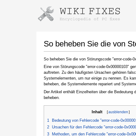
Anweisungen zum Herunterladen mi
Installer starten
So beheben Sie die von S
So beheben Sie die von Störungscode "error-code-
Eine von Störungscode "error-code-0x00000103" gem
auftreten. Zu den häufigsten Ursachen gehören falsc
Systemelementen, um nur einige zu nennen. Es kann 
beheben, die Systemelemente repariert und Systemein
Der Artikel enthält Einzelheiten über die Bedeutung
beheben.
Klicken Sie nach Abschluss des Downloads auf
den Link zur heruntergeladenen Datei
Inhalt
[
ausblenden
]
1
Bedeutung von Fehlercode "error-code-0x00000
2
Ursachen für den Fehlercode "error-code-0x000
3
Methoden, um den Fehlercode "error-code-0x0