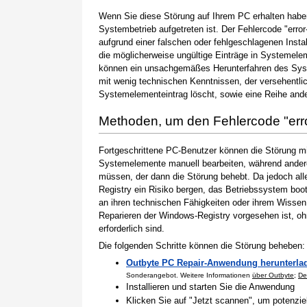
Wenn Sie diese Störung auf Ihrem PC erhalten haben
Systembetrieb aufgetreten ist. Der Fehlercode "error
aufgrund einer falschen oder fehlgeschlagenen Instal
die möglicherweise ungültige Einträge in Systemele
können ein unsachgemäßes Herunterfahren des Syste
mit wenig technischen Kenntnissen, der versehentli
Systemelementeintrag löscht, sowie eine Reihe ande
Methoden, um den Fehlercode "er
Fortgeschrittene PC-Benutzer können die Störung m
Systemelemente manuell bearbeiten, während andere
müssen, der dann die Störung behebt. Da jedoch al
Registry ein Risiko bergen, das Betriebssystem boo
an ihren technischen Fähigkeiten oder ihrem Wissen 
Reparieren der Windows-Registry vorgesehen ist, o
erforderlich sind.
Die folgenden Schritte können die Störung beheben:
Outbyte PC Repair-Anwendung herunterla
Sonderangebot. Weitere Informationen
über Outbyte
;
De
Installieren und starten Sie die Anwendung
Klicken Sie auf "Jetzt scannen", um potenzi