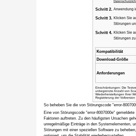
Datenschutzricht
Schritt 2.
Anwendung ins
Schritt 3.
Klicken Sie a
Störungen un
Schritt 4.
Klicken Sie a
Störungen z
Kompatibilität
Download-Größe
Anforderungen
Einschränkungen: Die Testver
unbegrenzte Anzahl von Sca
Wiederherstellungen Ihrer 
Registrierung der Vollversio
So beheben Sie die von Störungscode "error-80070
Eine von Störungscode "error-8007000e" gemeldete 
Faktoren auftreten. Zu den häufigsten Ursachen gehö
unregelmäßige Einträge in den Systemelementen, um
Störungen mit einer speziellen Software zu beheben
optimiert, um die Stabilität wiederherzustellen.