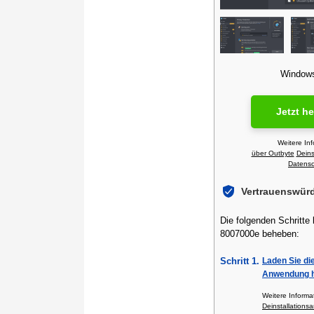
Windows 
Jetzt h
Weitere In
über Outbyte
Deins
Datensch
Vertrauenswür
Die folgenden Schritte 
8007000e beheben:
Schritt 1.
Laden Sie di
Anwendung h
Weitere Inform
Deinstallationsa