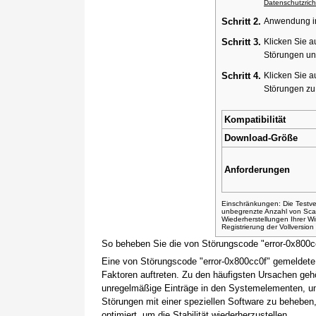
Datenschutzricht
Schritt 2.
Anwendung ins
Schritt 3.
Klicken Sie a
Störungen un
Schritt 4.
Klicken Sie a
Störungen z
Kompatibilität
Download-Größe
Anforderungen
Einschränkungen: Die Testver
unbegrenzte Anzahl von Sca
Wiederherstellungen Ihrer 
Registrierung der Vollversio
So beheben Sie die von Störungscode "error-0x800c
Eine von Störungscode "error-0x800cc0f" gemeldete
Faktoren auftreten. Zu den häufigsten Ursachen gehö
unregelmäßige Einträge in den Systemelementen, um
Störungen mit einer speziellen Software zu beheben
optimiert, um die Stabilität wiederherzustellen.