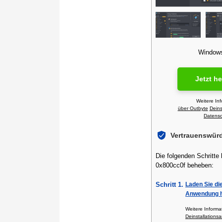
Windows 
Jetzt h
Weitere In
über Outbyte
Deins
Datensch
Vertrauenswür
Die folgenden Schritte 
0x800cc0f beheben:
Schritt 1.
Laden Sie di
Anwendung h
Weitere Inform
Deinstallationsa