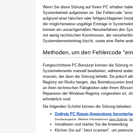
Wenn Sie diese Störung auf Ihrem PC erhalten haben
Systembetrieb aufgetreten ist. Der Fehlercode "error
aufgrund einer falschen oder fehlgeschlagenen Instal
die möglicherweise ungültige Einträge in Systemele
können ein unsachgemäßes Herunterfahren des Syste
mit wenig technischen Kenntnissen, der versehentli
Systemelementeintrag löscht, sowie eine Reihe ande
Methoden, um den Fehlercode "err
Fortgeschrittene PC-Benutzer können die Störung m
Systemelemente manuell bearbeiten, während andere
müssen, der dann die Störung behebt. Da jedoch al
Registry ein Risiko bergen, das Betriebssystem boo
an ihren technischen Fähigkeiten oder ihrem Wissen 
Reparieren der Windows-Registry vorgesehen ist, o
erforderlich sind.
Die folgenden Schritte können die Störung beheben:
Outbyte PC Repair-Anwendung herunterla
Sonderangebot. Weitere Informationen
über Outbyte
;
De
Installieren und starten Sie die Anwendung
Klicken Sie auf "Jetzt scannen", um potenzi