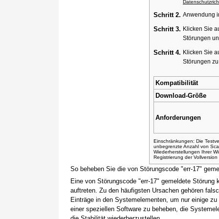
Datenschutzricht
Schritt 2.
Anwendung ins
Schritt 3.
Klicken Sie a
Störungen un
Schritt 4.
Klicken Sie a
Störungen z
Kompatibilität
Download-Größe
Anforderungen
Einschränkungen: Die Testver
unbegrenzte Anzahl von Sca
Wiederherstellungen Ihrer 
Registrierung der Vollversio
So beheben Sie die von Störungscode "err-17" geme
Eine von Störungscode "err-17" gemeldete Störung 
auftreten. Zu den häufigsten Ursachen gehören fals
Einträge in den Systemelementen, um nur einige zu
einer speziellen Software zu beheben, die Systemel
die Stabilität wiederherzustellen.