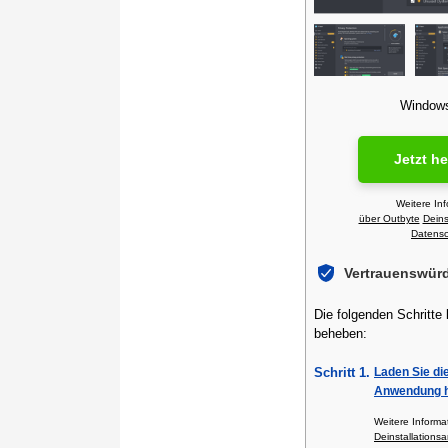
Windows 
Jetzt h
Weitere In
über Outbyte
Deins
Datensch
Vertrauenswür
Die folgenden Schritte
beheben:
Schritt 1.
Laden Sie di
Anwendung h
Weitere Inform
Deinstallationsa