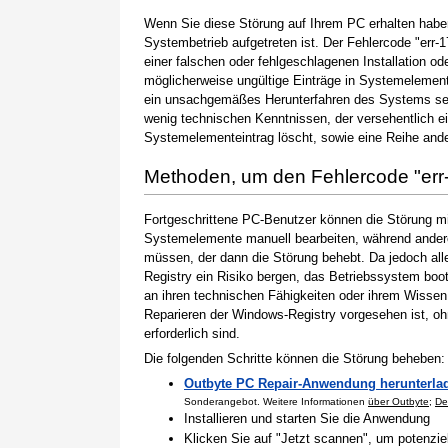
Wenn Sie diese Störung auf Ihrem PC erhalten haben
Systembetrieb aufgetreten ist. Der Fehlercode "err-1
einer falschen oder fehlgeschlagenen Installation od
möglicherweise ungültige Einträge in Systemelemen
ein unsachgemäßes Herunterfahren des Systems sein
wenig technischen Kenntnissen, der versehentlich e
Systemelementeintrag löscht, sowie eine Reihe ande
Methoden, um den Fehlercode "err
Fortgeschrittene PC-Benutzer können die Störung m
Systemelemente manuell bearbeiten, während andere
müssen, der dann die Störung behebt. Da jedoch al
Registry ein Risiko bergen, das Betriebssystem boo
an ihren technischen Fähigkeiten oder ihrem Wissen 
Reparieren der Windows-Registry vorgesehen ist, o
erforderlich sind.
Die folgenden Schritte können die Störung beheben:
Outbyte PC Repair-Anwendung herunterla
Sonderangebot. Weitere Informationen
über Outbyte
;
De
Installieren und starten Sie die Anwendung
Klicken Sie auf "Jetzt scannen", um potenzi