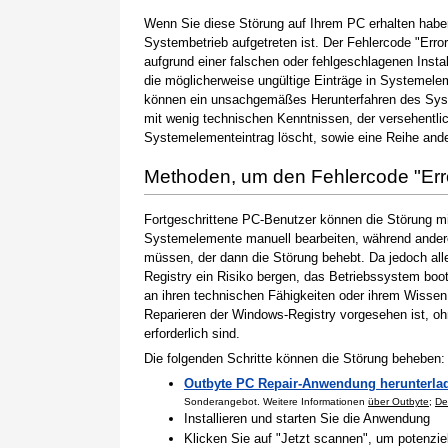
Wenn Sie diese Störung auf Ihrem PC erhalten haben
Systembetrieb aufgetreten ist. Der Fehlercode "Erro
aufgrund einer falschen oder fehlgeschlagenen Instal
die möglicherweise ungültige Einträge in Systemele
können ein unsachgemäßes Herunterfahren des Syste
mit wenig technischen Kenntnissen, der versehentli
Systemelementeintrag löscht, sowie eine Reihe ande
Methoden, um den Fehlercode "Er
Fortgeschrittene PC-Benutzer können die Störung m
Systemelemente manuell bearbeiten, während andere
müssen, der dann die Störung behebt. Da jedoch al
Registry ein Risiko bergen, das Betriebssystem boo
an ihren technischen Fähigkeiten oder ihrem Wissen 
Reparieren der Windows-Registry vorgesehen ist, o
erforderlich sind.
Die folgenden Schritte können die Störung beheben:
Outbyte PC Repair-Anwendung herunterla
Sonderangebot. Weitere Informationen
über Outbyte
;
De
Installieren und starten Sie die Anwendung
Klicken Sie auf "Jetzt scannen", um potenzi