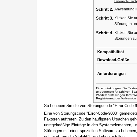
Datenschutzricht
Schritt 2.
Anwendung ins
Schritt 3.
Klicken Sie a
Störungen un
Schritt 4.
Klicken Sie a
Störungen z
Kompatibilität
Download-Größe
Anforderungen
Einschränkungen: Die Testver
unbegrenzte Anzahl von Sca
Wiederherstellungen Ihrer 
Registrierung der Vollversio
So beheben Sie die von Störungscode "Error-Code-
Eine von Störungscode "Error-Code-9003" gemeldete
Faktoren auftreten. Zu den häufigsten Ursachen gehö
unregelmäßige Einträge in den Systemelementen, um
Störungen mit einer speziellen Software zu beheben
optimiert, um die Stabilität wiederherzustellen.