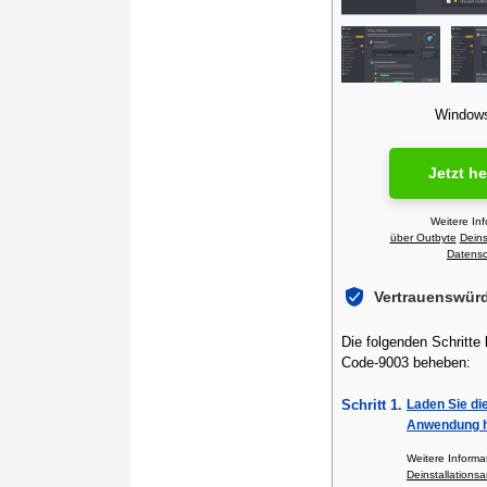
Windows 
Jetzt h
Weitere In
über Outbyte
Deins
Datensch
Vertrauenswür
Die folgenden Schritte
Code-9003 beheben:
Schritt 1.
Laden Sie di
Anwendung h
Weitere Inform
Deinstallationsa