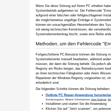
Wenn Sie diese Störung auf Ihrem PC erhalten haben
Systembetrieb aufgetreten ist. Der Fehlercode "Erro
aufgrund einer falschen oder fehlgeschlagenen Instal
die möglicherweise ungültige Einträge in Systemele
können ein unsachgemäßes Herunterfahren des Syste
mit wenig technischen Kenntnissen, der versehentli
Systemelementeintrag löscht, sowie eine Reihe ande
Methoden, um den Fehlercode "Er
Fortgeschrittene PC-Benutzer können die Störung m
Systemelemente manuell bearbeiten, während andere
müssen, der dann die Störung behebt. Da jedoch al
Registry ein Risiko bergen, das Betriebssystem boo
an ihren technischen Fähigkeiten oder ihrem Wissen 
Reparieren der Windows-Registry vorgesehen ist, o
erforderlich sind.
Die folgenden Schritte können die Störung beheben:
Outbyte PC Repair-Anwendung herunterla
Sonderangebot. Weitere Informationen
über Outbyte
;
De
Installieren und starten Sie die Anwendung
Klicken Sie auf "Jetzt scannen", um potenzi