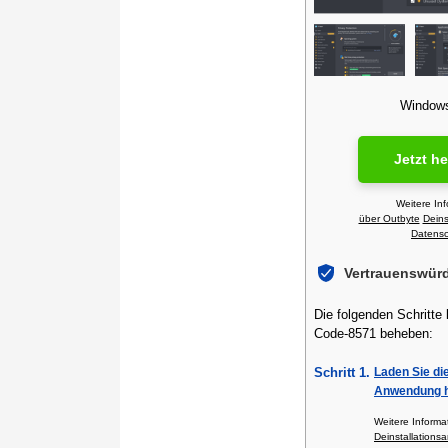
Windows 
Jetzt h
Weitere In
über Outbyte
Deins
Datensch
Vertrauenswür
Die folgenden Schritte
Code-8571 beheben:
Schritt 1.
Laden Sie di
Anwendung h
Weitere Inform
Deinstallationsa