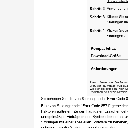
Datenschutzricht
Schritt 2.
Anwendung ins
Schritt 3.
Klicken Sie a
Störungen un
Schritt 4.
Klicken Sie a
Störungen z
Kompatibilität
Download-Größe
Anforderungen
Einschränkungen: Die Testver
unbegrenzte Anzahl von Sca
Wiederherstellungen Ihrer 
Registrierung der Vollversio
So beheben Sie die von Störungscode "Error-Code-
Eine von Störungscode "Error-Code-8571" gemeldete
Faktoren auftreten. Zu den häufigsten Ursachen gehö
unregelmäßige Einträge in den Systemelementen, um
Störungen mit einer speziellen Software zu beheben
optimiert, um die Stabilität wiederherzustellen.