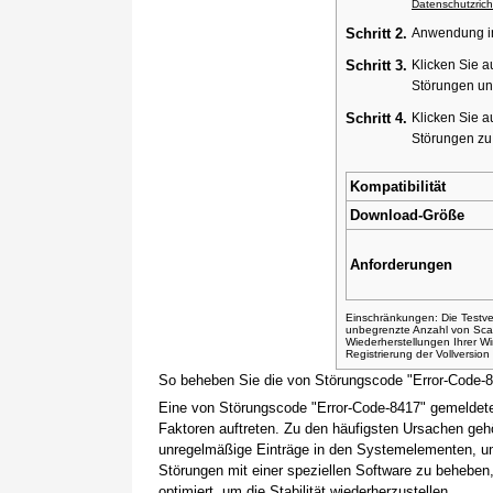
Datenschutzricht
Schritt 2.
Anwendung ins
Schritt 3.
Klicken Sie a
Störungen un
Schritt 4.
Klicken Sie a
Störungen z
Kompatibilität
Download-Größe
Anforderungen
Einschränkungen: Die Testver
unbegrenzte Anzahl von Sca
Wiederherstellungen Ihrer 
Registrierung der Vollversio
So beheben Sie die von Störungscode "Error-Code-
Eine von Störungscode "Error-Code-8417" gemeldete
Faktoren auftreten. Zu den häufigsten Ursachen gehö
unregelmäßige Einträge in den Systemelementen, um
Störungen mit einer speziellen Software zu beheben
optimiert, um die Stabilität wiederherzustellen.