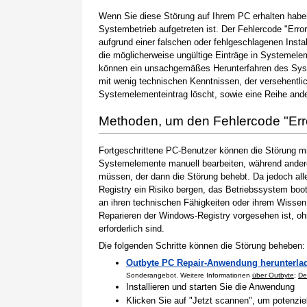
Wenn Sie diese Störung auf Ihrem PC erhalten haben
Systembetrieb aufgetreten ist. Der Fehlercode "Erro
aufgrund einer falschen oder fehlgeschlagenen Instal
die möglicherweise ungültige Einträge in Systemele
können ein unsachgemäßes Herunterfahren des Syste
mit wenig technischen Kenntnissen, der versehentli
Systemelementeintrag löscht, sowie eine Reihe ande
Methoden, um den Fehlercode "Er
Fortgeschrittene PC-Benutzer können die Störung m
Systemelemente manuell bearbeiten, während andere
müssen, der dann die Störung behebt. Da jedoch al
Registry ein Risiko bergen, das Betriebssystem boo
an ihren technischen Fähigkeiten oder ihrem Wissen 
Reparieren der Windows-Registry vorgesehen ist, o
erforderlich sind.
Die folgenden Schritte können die Störung beheben:
Outbyte PC Repair-Anwendung herunterla
Sonderangebot. Weitere Informationen
über Outbyte
;
De
Installieren und starten Sie die Anwendung
Klicken Sie auf "Jetzt scannen", um potenzi