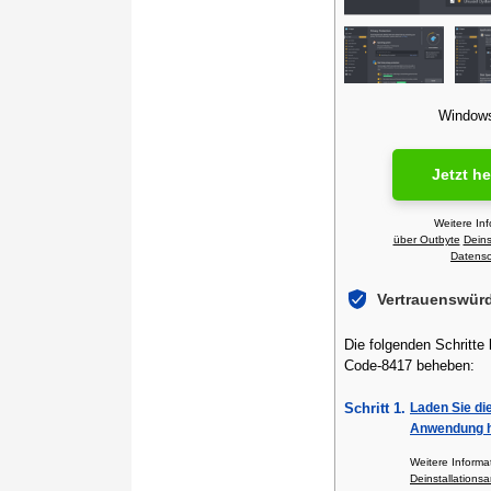
Windows 
Jetzt h
Weitere In
über Outbyte
Deins
Datensch
Vertrauenswür
Die folgenden Schritte
Code-8417 beheben:
Schritt 1.
Laden Sie di
Anwendung h
Weitere Inform
Deinstallationsa