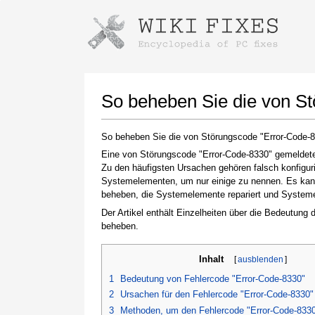
Anweisungen zum Herunterladen mi
Installer starten
So beheben Sie die von S
So beheben Sie die von Störungscode "Error-Code-
Eine von Störungscode "Error-Code-8330" gemeldete 
Zu den häufigsten Ursachen gehören falsch konfigur
Systemelementen, um nur einige zu nennen. Es kann 
beheben, die Systemelemente repariert und Systemein
Der Artikel enthält Einzelheiten über die Bedeutung
beheben.
Klicken Sie nach Abschluss des Downloads auf
den Link zur heruntergeladenen Datei
Inhalt
[
ausblenden
]
1
Bedeutung von Fehlercode "Error-Code-8330"
2
Ursachen für den Fehlercode "Error-Code-8330"
3
Methoden, um den Fehlercode "Error-Code-833