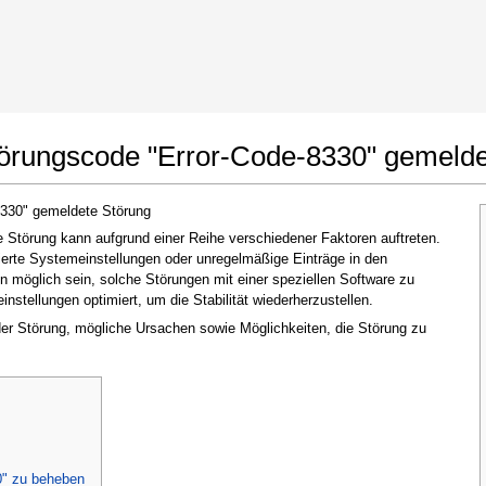
t Google Chrome
Änderungen erlauben
törungscode "Error-Code-8330" gemelde
8330" gemeldete Störung
Störung kann aufgrund einer Reihe verschiedener Faktoren auftreten.
ierte Systemeinstellungen oder unregelmäßige Einträge in den
möglich sein, solche Störungen mit einer speziellen Software zu
stellungen optimiert, um die Stabilität wiederherzustellen.
 der Störung, mögliche Ursachen sowie Möglichkeiten, die Störung zu
Im nächsten Fenster, das erscheint (UAC),
klicken Sie bitte auf
"Ja"
, um der Anwendung
zu erlauben, Änderungen vorzunehmen
0" zu beheben