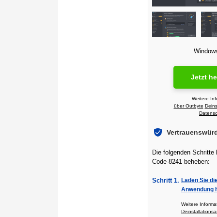
Windows 
Jetzt h
Weitere In
über Outbyte
Deins
Datensch
Vertrauenswür
Die folgenden Schritte
Code-8241 beheben:
Schritt 1.
Laden Sie di
Anwendung h
Weitere Inform
Deinstallationsa