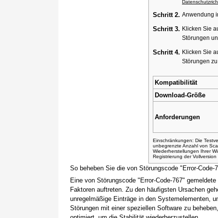
Datenschutzricht
Schritt 2.
Anwendung ins
Schritt 3.
Klicken Sie a
Störungen un
Schritt 4.
Klicken Sie a
Störungen z
Kompatibilität
Download-Größe
Anforderungen
Einschränkungen: Die Testver
unbegrenzte Anzahl von Sca
Wiederherstellungen Ihrer 
Registrierung der Vollversio
So beheben Sie die von Störungscode "Error-Code-
Eine von Störungscode "Error-Code-767" gemeldete 
Faktoren auftreten. Zu den häufigsten Ursachen gehö
unregelmäßige Einträge in den Systemelementen, um
Störungen mit einer speziellen Software zu beheben
optimiert, um die Stabilität wiederherzustellen.