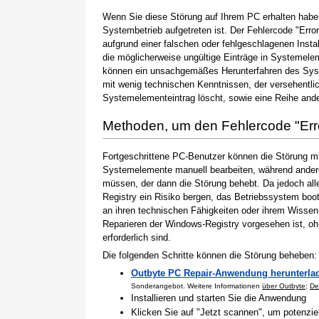
Wenn Sie diese Störung auf Ihrem PC erhalten haben
Systembetrieb aufgetreten ist. Der Fehlercode "Erro
aufgrund einer falschen oder fehlgeschlagenen Instal
die möglicherweise ungültige Einträge in Systemele
können ein unsachgemäßes Herunterfahren des Syste
mit wenig technischen Kenntnissen, der versehentli
Systemelementeintrag löscht, sowie eine Reihe ande
Methoden, um den Fehlercode "Er
Fortgeschrittene PC-Benutzer können die Störung m
Systemelemente manuell bearbeiten, während andere
müssen, der dann die Störung behebt. Da jedoch al
Registry ein Risiko bergen, das Betriebssystem boo
an ihren technischen Fähigkeiten oder ihrem Wissen 
Reparieren der Windows-Registry vorgesehen ist, o
erforderlich sind.
Die folgenden Schritte können die Störung beheben:
Outbyte PC Repair-Anwendung herunterla
Sonderangebot. Weitere Informationen
über Outbyte
;
De
Installieren und starten Sie die Anwendung
Klicken Sie auf "Jetzt scannen", um potenzi