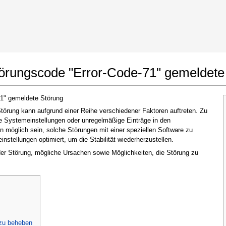
t Google Chrome
Änderungen erlauben
törungscode "Error-Code-71" gemeldete
71" gemeldete Störung
örung kann aufgrund einer Reihe verschiedener Faktoren auftreten. Zu
te Systemeinstellungen oder unregelmäßige Einträge in den
möglich sein, solche Störungen mit einer speziellen Software zu
stellungen optimiert, um die Stabilität wiederherzustellen.
 der Störung, mögliche Ursachen sowie Möglichkeiten, die Störung zu
Im nächsten Fenster, das erscheint (UAC),
klicken Sie bitte auf
"Ja"
, um der Anwendung
zu erlauben, Änderungen vorzunehmen
 zu beheben