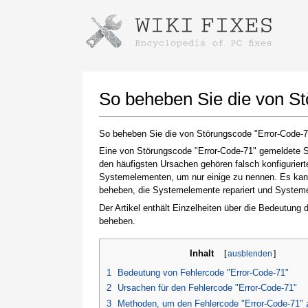
Anweisungen zum Herunterladen mi
Installer starten
So beheben Sie die von S
So beheben Sie die von Störungscode "Error-Code-
Eine von Störungscode "Error-Code-71" gemeldete St
den häufigsten Ursachen gehören falsch konfigurier
Systemelementen, um nur einige zu nennen. Es kann 
beheben, die Systemelemente repariert und Systemein
Der Artikel enthält Einzelheiten über die Bedeutung
beheben.
Klicken Sie nach Abschluss des Downloads auf
den Link zur heruntergeladenen Datei
Inhalt
[
ausblenden
]
1
Bedeutung von Fehlercode "Error-Code-71"
2
Ursachen für den Fehlercode "Error-Code-71"
3
Methoden, um den Fehlercode "Error-Code-71"