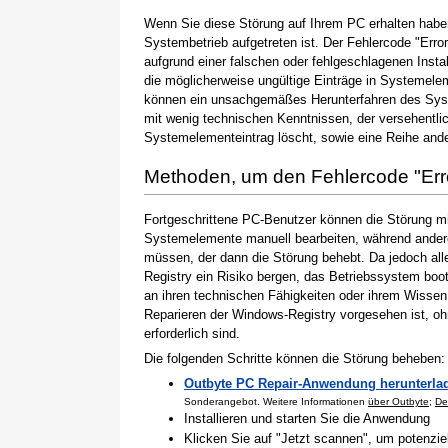
Wenn Sie diese Störung auf Ihrem PC erhalten haben
Systembetrieb aufgetreten ist. Der Fehlercode "Erro
aufgrund einer falschen oder fehlgeschlagenen Instal
die möglicherweise ungültige Einträge in Systemele
können ein unsachgemäßes Herunterfahren des Syste
mit wenig technischen Kenntnissen, der versehentli
Systemelementeintrag löscht, sowie eine Reihe ande
Methoden, um den Fehlercode "Er
Fortgeschrittene PC-Benutzer können die Störung m
Systemelemente manuell bearbeiten, während andere
müssen, der dann die Störung behebt. Da jedoch al
Registry ein Risiko bergen, das Betriebssystem boo
an ihren technischen Fähigkeiten oder ihrem Wissen 
Reparieren der Windows-Registry vorgesehen ist, o
erforderlich sind.
Die folgenden Schritte können die Störung beheben:
Outbyte PC Repair-Anwendung herunterla
Sonderangebot. Weitere Informationen
über Outbyte
;
De
Installieren und starten Sie die Anwendung
Klicken Sie auf "Jetzt scannen", um potenzi