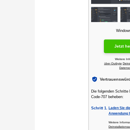
Windows 
Jetzt h
Weitere In
über Outbyte
Deins
Datensch
Vertrauenswür
Die folgenden Schritte
Code-707 beheben:
Schritt 1.
Laden Sie di
Anwendung h
Weitere Inform
Deinstallationsa