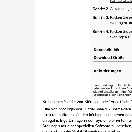
Datenschutzricht
Schritt 2.
Anwendung ins
Schritt 3.
Klicken Sie a
Störungen un
Schritt 4.
Klicken Sie a
Störungen z
Kompatibilität
Download-Größe
Anforderungen
Einschränkungen: Die Testver
unbegrenzte Anzahl von Sca
Wiederherstellungen Ihrer 
Registrierung der Vollversio
So beheben Sie die von Störungscode "Error-Code-
Eine von Störungscode "Error-Code-707" gemeldete 
Faktoren auftreten. Zu den häufigsten Ursachen gehö
unregelmäßige Einträge in den Systemelementen, um
Störungen mit einer speziellen Software zu beheben
optimiert, um die Stabilität wiederherzustellen.