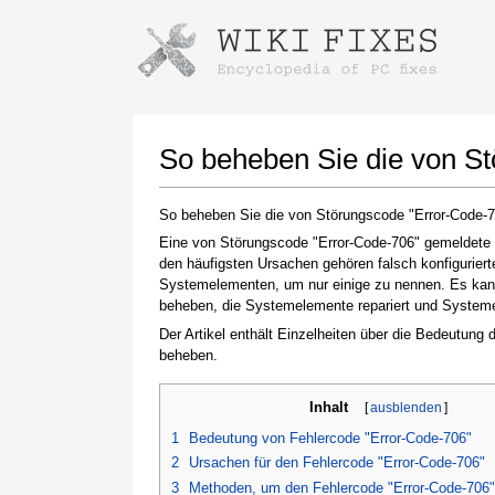
Anweisungen zum Herunterladen mi
Installer starten
So beheben Sie die von S
So beheben Sie die von Störungscode "Error-Code-
Eine von Störungscode "Error-Code-706" gemeldete S
den häufigsten Ursachen gehören falsch konfigurier
Systemelementen, um nur einige zu nennen. Es kann 
beheben, die Systemelemente repariert und Systemein
Der Artikel enthält Einzelheiten über die Bedeutung
beheben.
Klicken Sie nach Abschluss des Downloads auf
den Link zur heruntergeladenen Datei
Inhalt
[
ausblenden
]
1
Bedeutung von Fehlercode "Error-Code-706"
2
Ursachen für den Fehlercode "Error-Code-706"
3
Methoden, um den Fehlercode "Error-Code-706