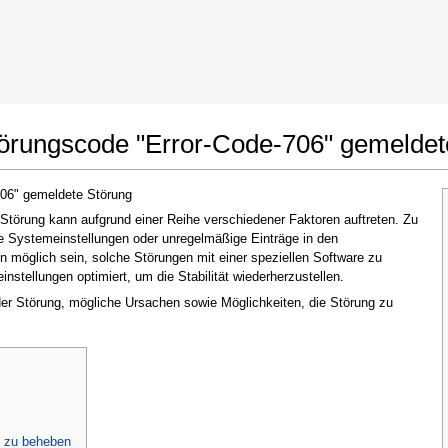
t Google Chrome
Änderungen erlauben
törungscode "Error-Code-706" gemeldet
706" gemeldete Störung
törung kann aufgrund einer Reihe verschiedener Faktoren auftreten. Zu
te Systemeinstellungen oder unregelmäßige Einträge in den
möglich sein, solche Störungen mit einer speziellen Software zu
stellungen optimiert, um die Stabilität wiederherzustellen.
 der Störung, mögliche Ursachen sowie Möglichkeiten, die Störung zu
Im nächsten Fenster, das erscheint (UAC),
klicken Sie bitte auf
"Ja"
, um der Anwendung
zu erlauben, Änderungen vorzunehmen
" zu beheben