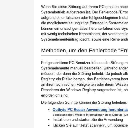
Wenn Sie diese Störung auf Ihrem PC erhalten haben
Systembetrieb aufgetreten ist. Der Fehlercode "Erro
aufgrund einer falschen oder fehlgeschlagenen Instal
die möglicherweise ungültige Einträge in Systemele
können ein unsachgemäßes Herunterfahren des Syste
mit wenig technischen Kenntnissen, der versehentli
Systemelementeintrag löscht, sowie eine Reihe ande
Methoden, um den Fehlercode "Er
Fortgeschrittene PC-Benutzer können die Störung m
Systemelemente manuell bearbeiten, während andere
müssen, der dann die Störung behebt. Da jedoch al
Registry ein Risiko bergen, das Betriebssystem boo
an ihren technischen Fähigkeiten oder ihrem Wissen 
Reparieren der Windows-Registry vorgesehen ist, o
erforderlich sind.
Die folgenden Schritte können die Störung beheben:
Outbyte PC Repair-Anwendung herunterla
Sonderangebot. Weitere Informationen
über Outbyte
;
De
Installieren und starten Sie die Anwendung
Klicken Sie auf "Jetzt scannen", um potenzi