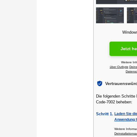
Windows 
Jetzt h
Weitere In
über Outbyte
Deins
Datensch
Vertrauenswür
Die folgenden Schritte
Code-7002 beheben:
Schritt 1.
Laden Sie di
Anwendung h
Weitere Inform
Deinstallationsa