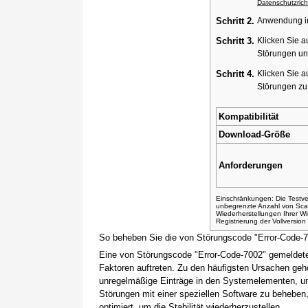
Datenschutzricht
Schritt 2.
Anwendung ins
Schritt 3.
Klicken Sie a
Störungen un
Schritt 4.
Klicken Sie a
Störungen z
Kompatibilität
Download-Größe
Anforderungen
Einschränkungen: Die Testver
unbegrenzte Anzahl von Sca
Wiederherstellungen Ihrer 
Registrierung der Vollversio
So beheben Sie die von Störungscode "Error-Code-
Eine von Störungscode "Error-Code-7002" gemeldete
Faktoren auftreten. Zu den häufigsten Ursachen gehö
unregelmäßige Einträge in den Systemelementen, um
Störungen mit einer speziellen Software zu beheben
optimiert, um die Stabilität wiederherzustellen.