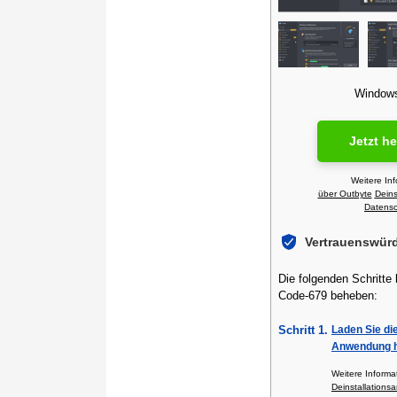
Windows 
Jetzt h
Weitere In
über Outbyte
Deins
Datensch
Vertrauenswür
Die folgenden Schritte
Code-679 beheben:
Schritt 1.
Laden Sie di
Anwendung h
Weitere Inform
Deinstallationsa