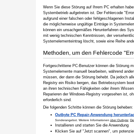
Wenn Sie diese Störung auf Ihrem PC erhalten haben
Systembetrieb aufgetreten ist. Der Fehlercode "Erro
aufgrund einer falschen oder fehlgeschlagenen Instal
die möglicherweise ungültige Einträge in Systemele
können ein unsachgemäßes Herunterfahren des Syste
mit wenig technischen Kenntnissen, der versehentli
Systemelementeintrag löscht, sowie eine Reihe ande
Methoden, um den Fehlercode "Er
Fortgeschrittene PC-Benutzer können die Störung m
Systemelemente manuell bearbeiten, während andere
müssen, der dann die Störung behebt. Da jedoch al
Registry ein Risiko bergen, das Betriebssystem boo
an ihren technischen Fähigkeiten oder ihrem Wissen 
Reparieren der Windows-Registry vorgesehen ist, o
erforderlich sind.
Die folgenden Schritte können die Störung beheben:
Outbyte PC Repair-Anwendung herunterla
Sonderangebot. Weitere Informationen
über Outbyte
;
De
Installieren und starten Sie die Anwendung
Klicken Sie auf "Jetzt scannen", um potenzi