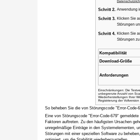
Datenschutzricht
Schritt 2.
Anwendung ins
Schritt 3.
Klicken Sie a
Störungen un
Schritt 4.
Klicken Sie a
Störungen z
Kompatibilität
Download-Größe
Anforderungen
Einschränkungen: Die Testver
unbegrenzte Anzahl von Sca
Wiederherstellungen Ihrer 
Registrierung der Vollversio
So beheben Sie die von Störungscode "Error-Code-
Eine von Störungscode "Error-Code-679" gemeldete 
Faktoren auftreten. Zu den häufigsten Ursachen gehö
unregelmäßige Einträge in den Systemelementen, um
Störungen mit einer speziellen Software zu beheben
optimiert, um die Stabilität wiederherzustellen.