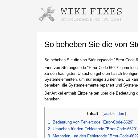
Anweisungen zum Herunterladen mi
Installer starten
So beheben Sie die von S
So beheben Sie die von Störungscode "Error-Code-
Eine von Störungscode "Error-Code-6629" gemeldete 
Zu den häufigsten Ursachen gehören falsch konfigur
Systemelementen, um nur einige zu nennen. Es kann 
beheben, die Systemelemente repariert und Systemein
Der Artikel enthält Einzelheiten über die Bedeutung
beheben.
Klicken Sie nach Abschluss des Downloads auf
den Link zur heruntergeladenen Datei
Inhalt
[
ausblenden
]
1
Bedeutung von Fehlercode "Error-Code-6629"
2
Ursachen für den Fehlercode "Error-Code-6629"
3
Methoden, um den Fehlercode "Error-Code-662