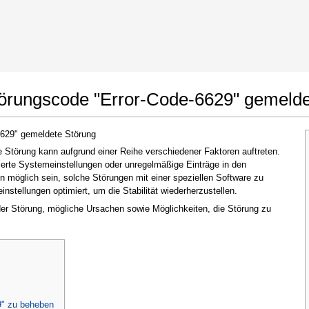
t Google Chrome
Änderungen erlauben
törungscode "Error-Code-6629" gemelde
6629" gemeldete Störung
Störung kann aufgrund einer Reihe verschiedener Faktoren auftreten.
ierte Systemeinstellungen oder unregelmäßige Einträge in den
möglich sein, solche Störungen mit einer speziellen Software zu
stellungen optimiert, um die Stabilität wiederherzustellen.
 der Störung, mögliche Ursachen sowie Möglichkeiten, die Störung zu
Im nächsten Fenster, das erscheint (UAC),
klicken Sie bitte auf
"Ja"
, um der Anwendung
zu erlauben, Änderungen vorzunehmen
9" zu beheben