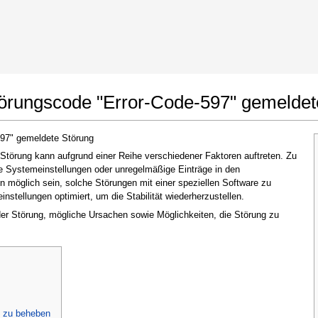
t Google Chrome
Änderungen erlauben
törungscode "Error-Code-597" gemeldet
597" gemeldete Störung
törung kann aufgrund einer Reihe verschiedener Faktoren auftreten. Zu
te Systemeinstellungen oder unregelmäßige Einträge in den
möglich sein, solche Störungen mit einer speziellen Software zu
stellungen optimiert, um die Stabilität wiederherzustellen.
 der Störung, mögliche Ursachen sowie Möglichkeiten, die Störung zu
Im nächsten Fenster, das erscheint (UAC),
klicken Sie bitte auf
"Ja"
, um der Anwendung
zu erlauben, Änderungen vorzunehmen
" zu beheben