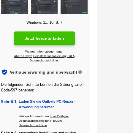
Windows 11, 10, 8, 7
Jetzt herunterladen
Weitere Informationen unter
über Outbyte
Deinstallationsanleitung
EULA
Datenschutzrichtlinie
.
Vertrauenswürdig und überwacht
Die folgenden Schritte können die Störung Error-
Code-597 beheben:
Schritt 1.
Laden Sie die Outbyte PC Repair-
Anwendung herunter
Weitere Informationen
über Outbyte
;
Deinstallationsanleitung
;
EULA
;
Datenschutzrichtlinie
.
Anwendung installieren und starten