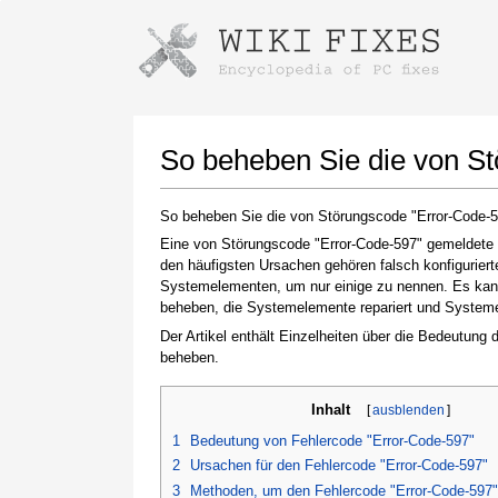
Anweisungen zum Herunterladen mi
Installer starten
So beheben Sie die von S
So beheben Sie die von Störungscode "Error-Code-
Eine von Störungscode "Error-Code-597" gemeldete S
den häufigsten Ursachen gehören falsch konfigurier
Systemelementen, um nur einige zu nennen. Es kann 
beheben, die Systemelemente repariert und Systemein
Der Artikel enthält Einzelheiten über die Bedeutung
beheben.
Klicken Sie nach Abschluss des Downloads auf
den Link zur heruntergeladenen Datei
Inhalt
[
ausblenden
]
1
Bedeutung von Fehlercode "Error-Code-597"
2
Ursachen für den Fehlercode "Error-Code-597"
3
Methoden, um den Fehlercode "Error-Code-597