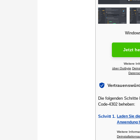
Windows 
Jetzt h
Weitere In
über Outbyte
Deins
Datensch
Vertrauenswür
Die folgenden Schritte
Code-4302 beheben:
Schritt 1.
Laden Sie di
Anwendung h
Weitere Inform
Deinstallationsa