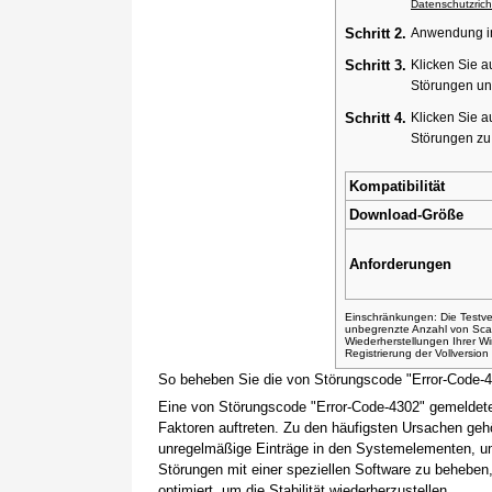
Datenschutzricht
Schritt 2.
Anwendung ins
Schritt 3.
Klicken Sie a
Störungen un
Schritt 4.
Klicken Sie a
Störungen z
Kompatibilität
Download-Größe
Anforderungen
Einschränkungen: Die Testver
unbegrenzte Anzahl von Sca
Wiederherstellungen Ihrer 
Registrierung der Vollversio
So beheben Sie die von Störungscode "Error-Code-
Eine von Störungscode "Error-Code-4302" gemeldete
Faktoren auftreten. Zu den häufigsten Ursachen gehö
unregelmäßige Einträge in den Systemelementen, um
Störungen mit einer speziellen Software zu beheben
optimiert, um die Stabilität wiederherzustellen.