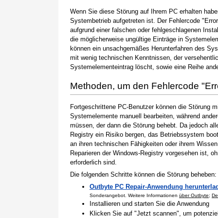
Wenn Sie diese Störung auf Ihrem PC erhalten haben
Systembetrieb aufgetreten ist. Der Fehlercode "Erro
aufgrund einer falschen oder fehlgeschlagenen Instal
die möglicherweise ungültige Einträge in Systemele
können ein unsachgemäßes Herunterfahren des Syste
mit wenig technischen Kenntnissen, der versehentli
Systemelementeintrag löscht, sowie eine Reihe ande
Methoden, um den Fehlercode "Er
Fortgeschrittene PC-Benutzer können die Störung m
Systemelemente manuell bearbeiten, während andere
müssen, der dann die Störung behebt. Da jedoch al
Registry ein Risiko bergen, das Betriebssystem boo
an ihren technischen Fähigkeiten oder ihrem Wissen 
Reparieren der Windows-Registry vorgesehen ist, o
erforderlich sind.
Die folgenden Schritte können die Störung beheben:
Outbyte PC Repair-Anwendung herunterla
Sonderangebot. Weitere Informationen
über Outbyte
;
De
Installieren und starten Sie die Anwendung
Klicken Sie auf "Jetzt scannen", um potenzi