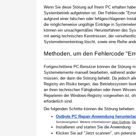
Wenn Sie diese Störung auf Ihrem PC erhalten haben
Systembetrieb aufgetreten ist. Der Fehlercode "Erro
aufgrund einer falschen oder fehlgeschlagenen Instal
die möglicherweise ungültige Einträge in Systemele
können ein unsachgemäßes Herunterfahren des Syste
mit wenig technischen Kenntnissen, der versehentli
Systemelementeintrag löscht, sowie eine Reihe ande
Methoden, um den Fehlercode "Er
Fortgeschrittene PC-Benutzer können die Störung m
Systemelemente manuell bearbeiten, während andere
müssen, der dann die Störung behebt. Da jedoch al
Registry ein Risiko bergen, das Betriebssystem boo
an ihren technischen Fähigkeiten oder ihrem Wissen 
Reparieren der Windows-Registry vorgesehen ist, o
erforderlich sind.
Die folgenden Schritte können die Störung beheben:
Outbyte PC Repair-Anwendung herunterla
Sonderangebot. Weitere Informationen
über Outbyte
;
De
Installieren und starten Sie die Anwendung
Klicken Sie auf "Jetzt scannen", um potenzi