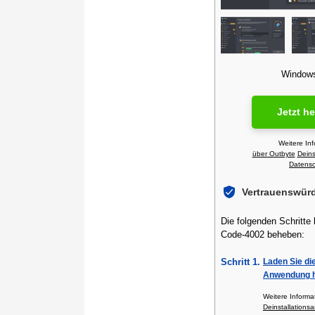
Windows 
Jetzt h
Weitere In
über Outbyte
Deins
Datensch
Vertrauenswür
Die folgenden Schritte
Code-4002 beheben:
Schritt 1.
Laden Sie di
Anwendung h
Weitere Inform
Deinstallationsa