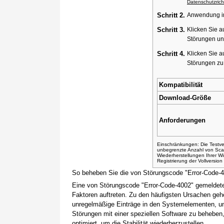
Datenschutzricht
Schritt 2.
Anwendung ins
Schritt 3.
Klicken Sie a
Störungen un
Schritt 4.
Klicken Sie a
Störungen z
Kompatibilität
Download-Größe
Anforderungen
Einschränkungen: Die Testver
unbegrenzte Anzahl von Sca
Wiederherstellungen Ihrer 
Registrierung der Vollversio
So beheben Sie die von Störungscode "Error-Code-
Eine von Störungscode "Error-Code-4002" gemeldete
Faktoren auftreten. Zu den häufigsten Ursachen gehö
unregelmäßige Einträge in den Systemelementen, um
Störungen mit einer speziellen Software zu beheben
optimiert, um die Stabilität wiederherzustellen.