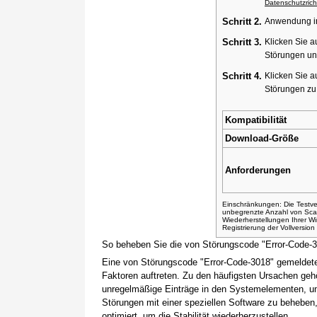
Datenschutzricht
Schritt 2.
Anwendung ins
Schritt 3.
Klicken Sie a
Störungen un
Schritt 4.
Klicken Sie a
Störungen z
Kompatibilität
Download-Größe
Anforderungen
Einschränkungen: Die Testver
unbegrenzte Anzahl von Sca
Wiederherstellungen Ihrer 
Registrierung der Vollversio
So beheben Sie die von Störungscode "Error-Code-
Eine von Störungscode "Error-Code-3018" gemeldete
Faktoren auftreten. Zu den häufigsten Ursachen gehö
unregelmäßige Einträge in den Systemelementen, um
Störungen mit einer speziellen Software zu beheben
optimiert, um die Stabilität wiederherzustellen.