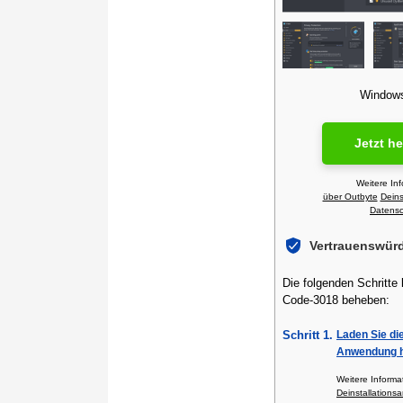
Windows 
Jetzt h
Weitere In
über Outbyte
Deins
Datensch
Vertrauenswür
Die folgenden Schritte
Code-3018 beheben:
Schritt 1.
Laden Sie di
Anwendung h
Weitere Inform
Deinstallationsa