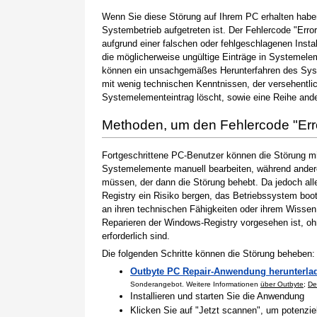
Wenn Sie diese Störung auf Ihrem PC erhalten haben
Systembetrieb aufgetreten ist. Der Fehlercode "Erro
aufgrund einer falschen oder fehlgeschlagenen Instal
die möglicherweise ungültige Einträge in Systemele
können ein unsachgemäßes Herunterfahren des Syste
mit wenig technischen Kenntnissen, der versehentli
Systemelementeintrag löscht, sowie eine Reihe ande
Methoden, um den Fehlercode "Er
Fortgeschrittene PC-Benutzer können die Störung m
Systemelemente manuell bearbeiten, während andere
müssen, der dann die Störung behebt. Da jedoch al
Registry ein Risiko bergen, das Betriebssystem boo
an ihren technischen Fähigkeiten oder ihrem Wissen 
Reparieren der Windows-Registry vorgesehen ist, o
erforderlich sind.
Die folgenden Schritte können die Störung beheben:
Outbyte PC Repair-Anwendung herunterla
Sonderangebot. Weitere Informationen
über Outbyte
;
De
Installieren und starten Sie die Anwendung
Klicken Sie auf "Jetzt scannen", um potenzi