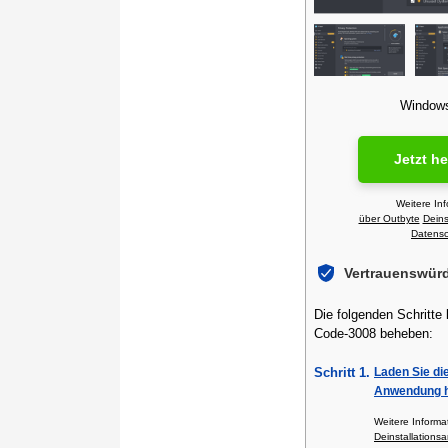
Windows 
Jetzt h
Weitere In
über Outbyte
Deins
Datensch
Vertrauenswür
Die folgenden Schritte
Code-3008 beheben:
Schritt 1.
Laden Sie di
Anwendung h
Weitere Inform
Deinstallationsa