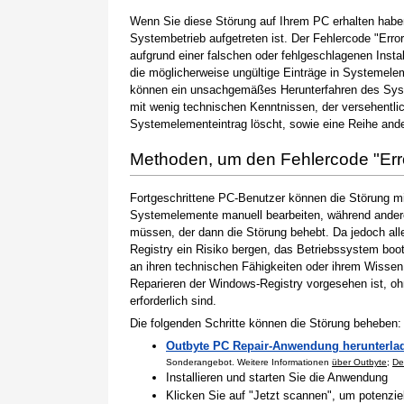
Wenn Sie diese Störung auf Ihrem PC erhalten haben
Systembetrieb aufgetreten ist. Der Fehlercode "Erro
aufgrund einer falschen oder fehlgeschlagenen Instal
die möglicherweise ungültige Einträge in Systemele
können ein unsachgemäßes Herunterfahren des Syste
mit wenig technischen Kenntnissen, der versehentli
Systemelementeintrag löscht, sowie eine Reihe ande
Methoden, um den Fehlercode "Er
Fortgeschrittene PC-Benutzer können die Störung m
Systemelemente manuell bearbeiten, während andere
müssen, der dann die Störung behebt. Da jedoch al
Registry ein Risiko bergen, das Betriebssystem boo
an ihren technischen Fähigkeiten oder ihrem Wissen 
Reparieren der Windows-Registry vorgesehen ist, o
erforderlich sind.
Die folgenden Schritte können die Störung beheben:
Outbyte PC Repair-Anwendung herunterla
Sonderangebot. Weitere Informationen
über Outbyte
;
De
Installieren und starten Sie die Anwendung
Klicken Sie auf "Jetzt scannen", um potenzi