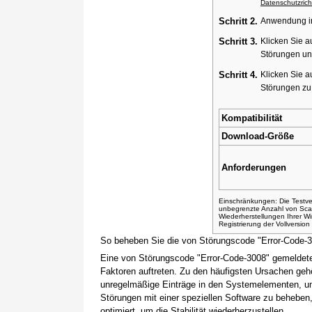
Datenschutzricht
Schritt 2.
Anwendung ins
Schritt 3.
Klicken Sie a
Störungen un
Schritt 4.
Klicken Sie a
Störungen z
Kompatibilität
Download-Größe
Anforderungen
Einschränkungen: Die Testver
unbegrenzte Anzahl von Sca
Wiederherstellungen Ihrer 
Registrierung der Vollversio
So beheben Sie die von Störungscode "Error-Code-
Eine von Störungscode "Error-Code-3008" gemeldete
Faktoren auftreten. Zu den häufigsten Ursachen gehö
unregelmäßige Einträge in den Systemelementen, um
Störungen mit einer speziellen Software zu beheben
optimiert, um die Stabilität wiederherzustellen.