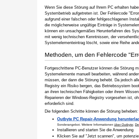
Wenn Sie diese Störung auf Ihrem PC erhalten haben
Systembetrieb aufgetreten ist. Der Fehlercode "Erro
aufgrund einer falschen oder fehlgeschlagenen Instal
die möglicherweise ungültige Einträge in Systemele
können ein unsachgemäßes Herunterfahren des Syste
mit wenig technischen Kenntnissen, der versehentli
Systemelementeintrag löscht, sowie eine Reihe ande
Methoden, um den Fehlercode "Er
Fortgeschrittene PC-Benutzer können die Störung m
Systemelemente manuell bearbeiten, während andere
müssen, der dann die Störung behebt. Da jedoch al
Registry ein Risiko bergen, das Betriebssystem boo
an ihren technischen Fähigkeiten oder ihrem Wissen 
Reparieren der Windows-Registry vorgesehen ist, o
erforderlich sind.
Die folgenden Schritte können die Störung beheben:
Outbyte PC Repair-Anwendung herunterla
Sonderangebot. Weitere Informationen
über Outbyte
;
De
Installieren und starten Sie die Anwendung
Klicken Sie auf "Jetzt scannen", um potenzi