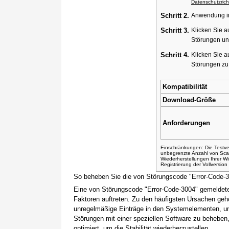
Datenschutzricht
Schritt 2.
Anwendung ins
Schritt 3.
Klicken Sie a
Störungen un
Schritt 4.
Klicken Sie a
Störungen z
Kompatibilität
Download-Größe
Anforderungen
Einschränkungen: Die Testver
unbegrenzte Anzahl von Sca
Wiederherstellungen Ihrer 
Registrierung der Vollversio
So beheben Sie die von Störungscode "Error-Code-
Eine von Störungscode "Error-Code-3004" gemeldete
Faktoren auftreten. Zu den häufigsten Ursachen gehö
unregelmäßige Einträge in den Systemelementen, um
Störungen mit einer speziellen Software zu beheben
optimiert, um die Stabilität wiederherzustellen.