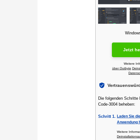
Windows 
Jetzt h
Weitere In
über Outbyte
Deins
Datensch
Vertrauenswür
Die folgenden Schritte
Code-3004 beheben:
Schritt 1.
Laden Sie di
Anwendung h
Weitere Inform
Deinstallationsa