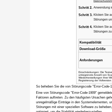
Datenschutzricht
Schritt 2.
Anwendung ins
Schritt 3.
Klicken Sie a
Störungen un
Schritt 4.
Klicken Sie a
Störungen z
Kompatibilität
Download-Größe
Anforderungen
Einschränkungen: Die Testver
unbegrenzte Anzahl von Sca
Wiederherstellungen Ihrer 
Registrierung der Vollversio
So beheben Sie die von Störungscode "Error-Code-
Eine von Störungscode "Error-Code-1909" gemeldete
Faktoren auftreten. Zu den häufigsten Ursachen gehö
unregelmäßige Einträge in den Systemelementen, um
Störungen mit einer speziellen Software zu beheben
optimiert, um die Stabilität wiederherzustellen.