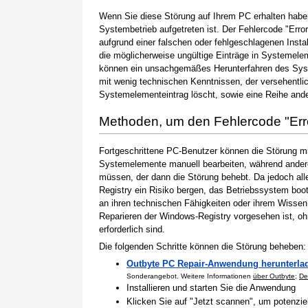
Wenn Sie diese Störung auf Ihrem PC erhalten haben
Systembetrieb aufgetreten ist. Der Fehlercode "Erro
aufgrund einer falschen oder fehlgeschlagenen Instal
die möglicherweise ungültige Einträge in Systemele
können ein unsachgemäßes Herunterfahren des Syste
mit wenig technischen Kenntnissen, der versehentli
Systemelementeintrag löscht, sowie eine Reihe ande
Methoden, um den Fehlercode "Er
Fortgeschrittene PC-Benutzer können die Störung m
Systemelemente manuell bearbeiten, während andere
müssen, der dann die Störung behebt. Da jedoch al
Registry ein Risiko bergen, das Betriebssystem boo
an ihren technischen Fähigkeiten oder ihrem Wissen 
Reparieren der Windows-Registry vorgesehen ist, o
erforderlich sind.
Die folgenden Schritte können die Störung beheben:
Outbyte PC Repair-Anwendung herunterla
Sonderangebot. Weitere Informationen
über Outbyte
;
De
Installieren und starten Sie die Anwendung
Klicken Sie auf "Jetzt scannen", um potenzi