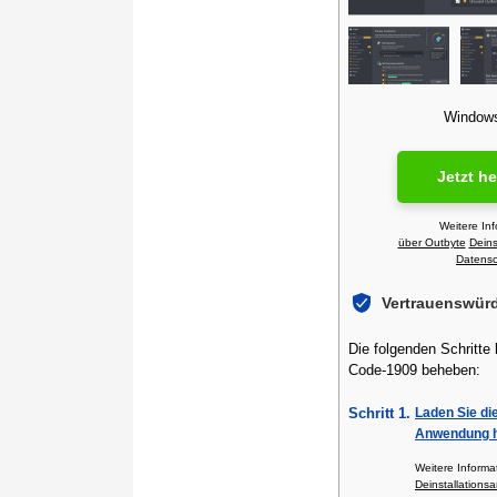
Windows 
Jetzt h
Weitere In
über Outbyte
Deins
Datensch
Vertrauenswür
Die folgenden Schritte
Code-1909 beheben:
Schritt 1.
Laden Sie di
Anwendung h
Weitere Inform
Deinstallationsa