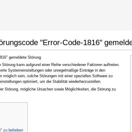
t Google Chrome
Änderungen erlauben
törungscode "Error-Code-1816" gemelde
1816" gemeldete Störung
Störung kann aufgrund einer Reihe verschiedener Faktoren auftreten.
ierte Systemeinstellungen oder unregelmäßige Einträge in den
möglich sein, solche Störungen mit einer speziellen Software zu
stellungen optimiert, um die Stabilität wiederherzustellen.
 der Störung, mögliche Ursachen sowie Möglichkeiten, die Störung zu
Im nächsten Fenster, das erscheint (UAC),
klicken Sie bitte auf
"Ja"
, um der Anwendung
zu erlauben, Änderungen vorzunehmen
6" zu beheben