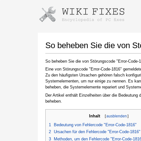
Anweisungen zum Herunterladen mi
Installer starten
So beheben Sie die von S
So beheben Sie die von Störungscode "Error-Code-
Eine von Störungscode "Error-Code-1816" gemeldete 
Zu den häufigsten Ursachen gehören falsch konfigur
Systemelementen, um nur einige zu nennen. Es kann 
beheben, die Systemelemente repariert und Systemein
Der Artikel enthält Einzelheiten über die Bedeutung
beheben.
Klicken Sie nach Abschluss des Downloads auf
den Link zur heruntergeladenen Datei
Inhalt
[
ausblenden
]
1
Bedeutung von Fehlercode "Error-Code-1816"
2
Ursachen für den Fehlercode "Error-Code-1816"
3
Methoden, um den Fehlercode "Error-Code-181