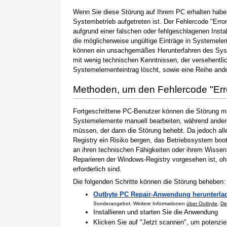
Wenn Sie diese Störung auf Ihrem PC erhalten haben
Systembetrieb aufgetreten ist. Der Fehlercode "Erro
aufgrund einer falschen oder fehlgeschlagenen Instal
die möglicherweise ungültige Einträge in Systemele
können ein unsachgemäßes Herunterfahren des Syste
mit wenig technischen Kenntnissen, der versehentli
Systemelementeintrag löscht, sowie eine Reihe ande
Methoden, um den Fehlercode "Er
Fortgeschrittene PC-Benutzer können die Störung m
Systemelemente manuell bearbeiten, während andere
müssen, der dann die Störung behebt. Da jedoch al
Registry ein Risiko bergen, das Betriebssystem boo
an ihren technischen Fähigkeiten oder ihrem Wissen 
Reparieren der Windows-Registry vorgesehen ist, o
erforderlich sind.
Die folgenden Schritte können die Störung beheben:
Outbyte PC Repair-Anwendung herunterla
Sonderangebot. Weitere Informationen
über Outbyte
;
De
Installieren und starten Sie die Anwendung
Klicken Sie auf "Jetzt scannen", um potenzi