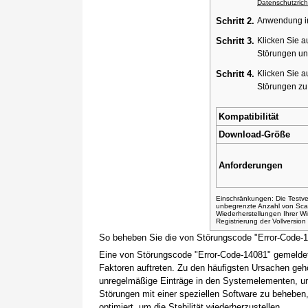
Datenschutzricht
Schritt 2.
Anwendung ins
Schritt 3.
Klicken Sie a
Störungen un
Schritt 4.
Klicken Sie a
Störungen z
Kompatibilität
Download-Größe
Anforderungen
Einschränkungen: Die Testver
unbegrenzte Anzahl von Sca
Wiederherstellungen Ihrer 
Registrierung der Vollversio
So beheben Sie die von Störungscode "Error-Code-
Eine von Störungscode "Error-Code-14081" gemeldet
Faktoren auftreten. Zu den häufigsten Ursachen gehö
unregelmäßige Einträge in den Systemelementen, um
Störungen mit einer speziellen Software zu beheben
optimiert, um die Stabilität wiederherzustellen.