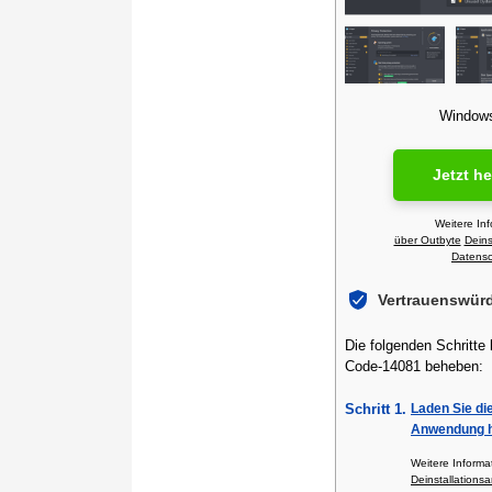
Windows 
Jetzt h
Weitere In
über Outbyte
Deins
Datensch
Vertrauenswür
Die folgenden Schritte
Code-14081 beheben:
Schritt 1.
Laden Sie di
Anwendung h
Weitere Inform
Deinstallationsa