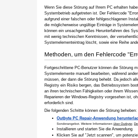
Wenn Sie diese Störung auf Ihrem PC erhalten haben
Systembetrieb aufgetreten ist. Der Fehlercode "Erro
aufgrund einer falschen oder fehlgeschlagenen Instal
die möglicherweise ungültige Einträge in Systemele
können ein unsachgemäßes Herunterfahren des Syste
mit wenig technischen Kenntnissen, der versehentli
Systemelementeintrag löscht, sowie eine Reihe ande
Methoden, um den Fehlercode "Er
Fortgeschrittene PC-Benutzer können die Störung m
Systemelemente manuell bearbeiten, während andere
müssen, der dann die Störung behebt. Da jedoch al
Registry ein Risiko bergen, das Betriebssystem boo
an ihren technischen Fähigkeiten oder ihrem Wissen 
Reparieren der Windows-Registry vorgesehen ist, o
erforderlich sind.
Die folgenden Schritte können die Störung beheben:
Outbyte PC Repair-Anwendung herunterla
Sonderangebot. Weitere Informationen
über Outbyte
;
De
Installieren und starten Sie die Anwendung
Klicken Sie auf "Jetzt scannen", um potenzi