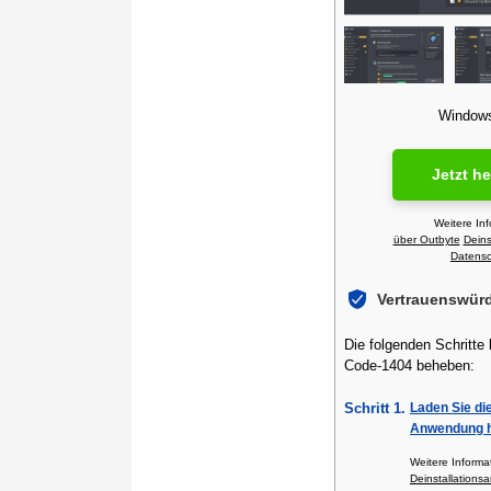
Windows 
Jetzt h
Weitere In
über Outbyte
Deins
Datensch
Vertrauenswür
Die folgenden Schritte
Code-1404 beheben:
Schritt 1.
Laden Sie di
Anwendung h
Weitere Inform
Deinstallationsa