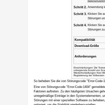
Datenschutzricht
Schritt 2.
Anwendung ins
Schritt 3.
Klicken Sie a
Störungen un
Schritt 4.
Klicken Sie a
Störungen z
Kompatibilität
Download-Größe
Anforderungen
Einschränkungen: Die Testver
unbegrenzte Anzahl von Sca
Wiederherstellungen Ihrer 
Registrierung der Vollversio
So beheben Sie die von Störungscode "Error-Code-
Eine von Störungscode "Error-Code-1404" gemeldete
Faktoren auftreten. Zu den häufigsten Ursachen gehö
unregelmäßige Einträge in den Systemelementen, um
Störungen mit einer speziellen Software zu beheben
optimiert, um die Stabilität wiederherzustellen.