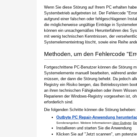
Wenn Sie diese Störung auf Ihrem PC erhalten haben
Systembetrieb aufgetreten ist. Der Fehlercode "Erro
aufgrund einer falschen oder fehlgeschlagenen Instal
die möglicherweise ungültige Einträge in Systemele
können ein unsachgemäßes Herunterfahren des Syste
mit wenig technischen Kenntnissen, der versehentli
Systemelementeintrag löscht, sowie eine Reihe ande
Methoden, um den Fehlercode "Er
Fortgeschrittene PC-Benutzer können die Störung m
Systemelemente manuell bearbeiten, während andere
müssen, der dann die Störung behebt. Da jedoch al
Registry ein Risiko bergen, das Betriebssystem boo
an ihren technischen Fähigkeiten oder ihrem Wissen 
Reparieren der Windows-Registry vorgesehen ist, o
erforderlich sind.
Die folgenden Schritte können die Störung beheben:
Outbyte PC Repair-Anwendung herunterla
Sonderangebot. Weitere Informationen
über Outbyte
;
De
Installieren und starten Sie die Anwendung
Klicken Sie auf "Jetzt scannen", um potenzi