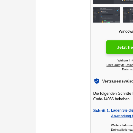
Windows 
Jetzt h
Weitere In
über Outbyte
Deins
Datensch
Vertrauenswür
Die folgenden Schritte
Code-14036 beheben:
Schritt 1.
Laden Sie di
Anwendung h
Weitere Inform
Deinstallationsa