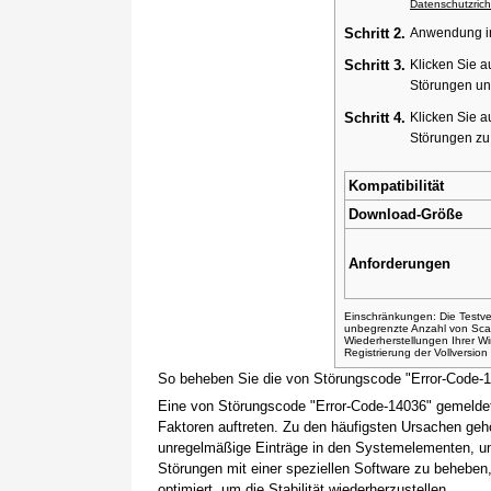
Datenschutzricht
Schritt 2.
Anwendung ins
Schritt 3.
Klicken Sie a
Störungen un
Schritt 4.
Klicken Sie a
Störungen z
Kompatibilität
Download-Größe
Anforderungen
Einschränkungen: Die Testver
unbegrenzte Anzahl von Sca
Wiederherstellungen Ihrer 
Registrierung der Vollversio
So beheben Sie die von Störungscode "Error-Code-
Eine von Störungscode "Error-Code-14036" gemeldet
Faktoren auftreten. Zu den häufigsten Ursachen gehö
unregelmäßige Einträge in den Systemelementen, um
Störungen mit einer speziellen Software zu beheben
optimiert, um die Stabilität wiederherzustellen.