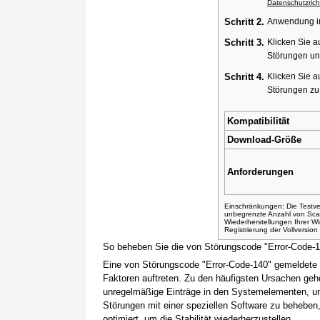
Datenschutzricht
Schritt 2.
Anwendung ins
Schritt 3.
Klicken Sie a
Störungen un
Schritt 4.
Klicken Sie a
Störungen z
Kompatibilität
Download-Größe
Anforderungen
Einschränkungen: Die Testver
unbegrenzte Anzahl von Sca
Wiederherstellungen Ihrer 
Registrierung der Vollversio
So beheben Sie die von Störungscode "Error-Code-
Eine von Störungscode "Error-Code-140" gemeldete 
Faktoren auftreten. Zu den häufigsten Ursachen gehö
unregelmäßige Einträge in den Systemelementen, um
Störungen mit einer speziellen Software zu beheben
optimiert, um die Stabilität wiederherzustellen.