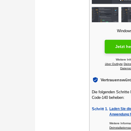
Windows 
Jetzt h
Weitere In
über Outbyte
Deins
Datensch
Vertrauenswür
Die folgenden Schritte
Code-140 beheben:
Schritt 1.
Laden Sie di
Anwendung h
Weitere Inform
Deinstallationsa