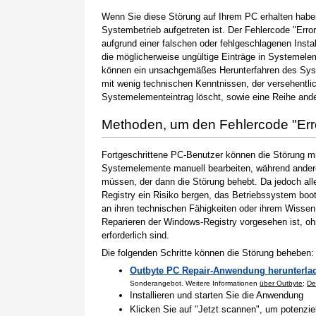
Wenn Sie diese Störung auf Ihrem PC erhalten haben
Systembetrieb aufgetreten ist. Der Fehlercode "Erro
aufgrund einer falschen oder fehlgeschlagenen Instal
die möglicherweise ungültige Einträge in Systemele
können ein unsachgemäßes Herunterfahren des Syste
mit wenig technischen Kenntnissen, der versehentli
Systemelementeintrag löscht, sowie eine Reihe ande
Methoden, um den Fehlercode "Er
Fortgeschrittene PC-Benutzer können die Störung m
Systemelemente manuell bearbeiten, während andere
müssen, der dann die Störung behebt. Da jedoch al
Registry ein Risiko bergen, das Betriebssystem boo
an ihren technischen Fähigkeiten oder ihrem Wissen 
Reparieren der Windows-Registry vorgesehen ist, o
erforderlich sind.
Die folgenden Schritte können die Störung beheben:
Outbyte PC Repair-Anwendung herunterla
Sonderangebot. Weitere Informationen
über Outbyte
;
De
Installieren und starten Sie die Anwendung
Klicken Sie auf "Jetzt scannen", um potenzi