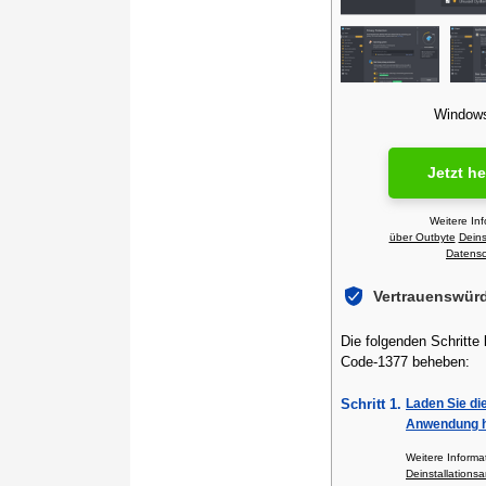
Windows 
Jetzt h
Weitere In
über Outbyte
Deins
Datensch
Vertrauenswür
Die folgenden Schritte
Code-1377 beheben:
Schritt 1.
Laden Sie di
Anwendung h
Weitere Inform
Deinstallationsa