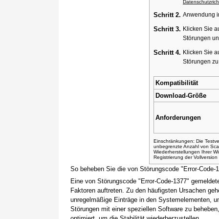
Datenschutzricht
Schritt 2.
Anwendung ins
Schritt 3.
Klicken Sie a
Störungen un
Schritt 4.
Klicken Sie a
Störungen z
Kompatibilität
Download-Größe
Anforderungen
Einschränkungen: Die Testver
unbegrenzte Anzahl von Sca
Wiederherstellungen Ihrer 
Registrierung der Vollversio
So beheben Sie die von Störungscode "Error-Code-
Eine von Störungscode "Error-Code-1377" gemeldete
Faktoren auftreten. Zu den häufigsten Ursachen gehö
unregelmäßige Einträge in den Systemelementen, um
Störungen mit einer speziellen Software zu beheben
optimiert, um die Stabilität wiederherzustellen.