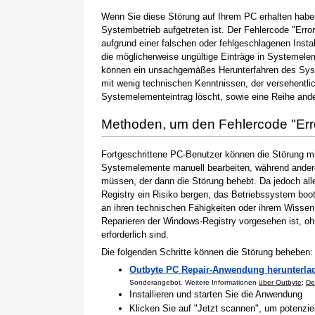
Wenn Sie diese Störung auf Ihrem PC erhalten haben
Systembetrieb aufgetreten ist. Der Fehlercode "Erro
aufgrund einer falschen oder fehlgeschlagenen Instal
die möglicherweise ungültige Einträge in Systemele
können ein unsachgemäßes Herunterfahren des Syste
mit wenig technischen Kenntnissen, der versehentli
Systemelementeintrag löscht, sowie eine Reihe ande
Methoden, um den Fehlercode "Er
Fortgeschrittene PC-Benutzer können die Störung m
Systemelemente manuell bearbeiten, während andere
müssen, der dann die Störung behebt. Da jedoch al
Registry ein Risiko bergen, das Betriebssystem boo
an ihren technischen Fähigkeiten oder ihrem Wissen 
Reparieren der Windows-Registry vorgesehen ist, o
erforderlich sind.
Die folgenden Schritte können die Störung beheben:
Outbyte PC Repair-Anwendung herunterla
Sonderangebot. Weitere Informationen
über Outbyte
;
De
Installieren und starten Sie die Anwendung
Klicken Sie auf "Jetzt scannen", um potenzi