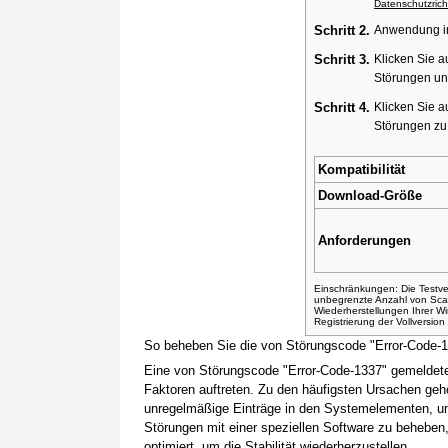
Datenschutzricht
Schritt 2.
Anwendung ins
Schritt 3.
Klicken Sie a
Störungen un
Schritt 4.
Klicken Sie a
Störungen z
Kompatibilität
Download-Größe
Anforderungen
Einschränkungen: Die Testver
unbegrenzte Anzahl von Sca
Wiederherstellungen Ihrer 
Registrierung der Vollversio
So beheben Sie die von Störungscode "Error-Code-
Eine von Störungscode "Error-Code-1337" gemeldete
Faktoren auftreten. Zu den häufigsten Ursachen gehö
unregelmäßige Einträge in den Systemelementen, um
Störungen mit einer speziellen Software zu beheben
optimiert, um die Stabilität wiederherzustellen.