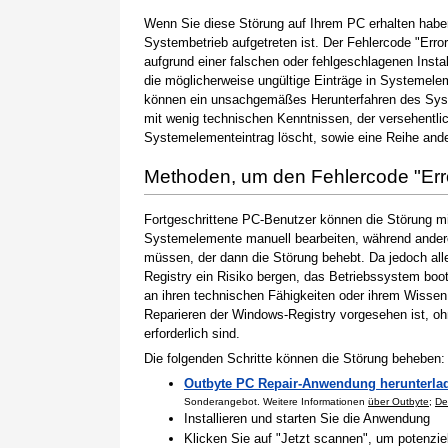
Wenn Sie diese Störung auf Ihrem PC erhalten haben
Systembetrieb aufgetreten ist. Der Fehlercode "Erro
aufgrund einer falschen oder fehlgeschlagenen Instal
die möglicherweise ungültige Einträge in Systemele
können ein unsachgemäßes Herunterfahren des Syste
mit wenig technischen Kenntnissen, der versehentli
Systemelementeintrag löscht, sowie eine Reihe ande
Methoden, um den Fehlercode "Er
Fortgeschrittene PC-Benutzer können die Störung m
Systemelemente manuell bearbeiten, während andere
müssen, der dann die Störung behebt. Da jedoch al
Registry ein Risiko bergen, das Betriebssystem boo
an ihren technischen Fähigkeiten oder ihrem Wissen 
Reparieren der Windows-Registry vorgesehen ist, o
erforderlich sind.
Die folgenden Schritte können die Störung beheben:
Outbyte PC Repair-Anwendung herunterla
Sonderangebot. Weitere Informationen
über Outbyte
;
De
Installieren und starten Sie die Anwendung
Klicken Sie auf "Jetzt scannen", um potenzi