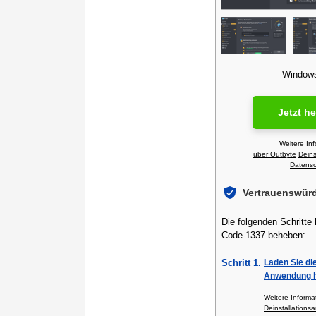
Windows 
Jetzt h
Weitere In
über Outbyte
Deins
Datensch
Vertrauenswür
Die folgenden Schritte
Code-1337 beheben:
Schritt 1.
Laden Sie di
Anwendung h
Weitere Inform
Deinstallationsa