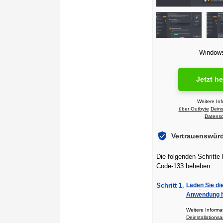
Windows 
Jetzt h
Weitere In
über Outbyte
Deins
Datensch
Vertrauenswür
Die folgenden Schritte
Code-133 beheben:
Schritt 1.
Laden Sie di
Anwendung h
Weitere Inform
Deinstallationsa