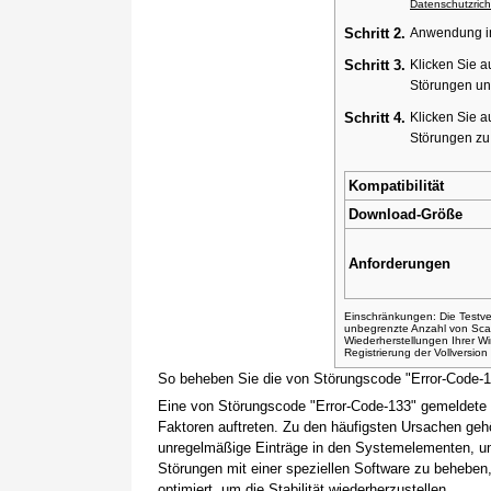
Datenschutzricht
Schritt 2.
Anwendung ins
Schritt 3.
Klicken Sie a
Störungen un
Schritt 4.
Klicken Sie a
Störungen z
Kompatibilität
Download-Größe
Anforderungen
Einschränkungen: Die Testver
unbegrenzte Anzahl von Sca
Wiederherstellungen Ihrer 
Registrierung der Vollversio
So beheben Sie die von Störungscode "Error-Code-
Eine von Störungscode "Error-Code-133" gemeldete 
Faktoren auftreten. Zu den häufigsten Ursachen gehö
unregelmäßige Einträge in den Systemelementen, um
Störungen mit einer speziellen Software zu beheben
optimiert, um die Stabilität wiederherzustellen.