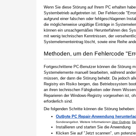
Wenn Sie diese Störung auf Ihrem PC erhalten haben
Systembetrieb aufgetreten ist. Der Fehlercode "Erro
aufgrund einer falschen oder fehlgeschlagenen Instal
die möglicherweise ungültige Einträge in Systemele
können ein unsachgemäßes Herunterfahren des Syste
mit wenig technischen Kenntnissen, der versehentli
Systemelementeintrag löscht, sowie eine Reihe ande
Methoden, um den Fehlercode "Er
Fortgeschrittene PC-Benutzer können die Störung m
Systemelemente manuell bearbeiten, während andere
müssen, der dann die Störung behebt. Da jedoch al
Registry ein Risiko bergen, das Betriebssystem boo
an ihren technischen Fähigkeiten oder ihrem Wissen 
Reparieren der Windows-Registry vorgesehen ist, o
erforderlich sind.
Die folgenden Schritte können die Störung beheben:
Outbyte PC Repair-Anwendung herunterla
Sonderangebot. Weitere Informationen
über Outbyte
;
De
Installieren und starten Sie die Anwendung
Klicken Sie auf "Jetzt scannen", um potenzi