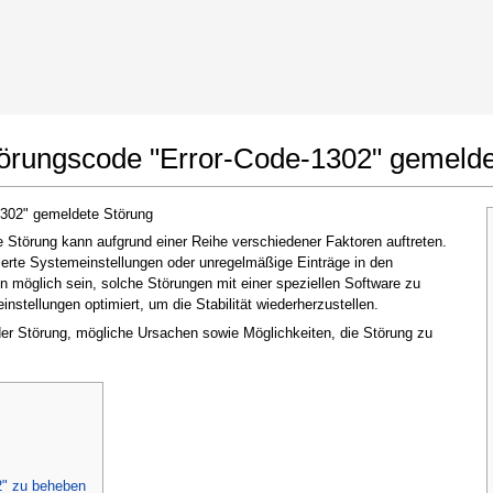
t Google Chrome
Änderungen erlauben
törungscode "Error-Code-1302" gemelde
1302" gemeldete Störung
Störung kann aufgrund einer Reihe verschiedener Faktoren auftreten.
ierte Systemeinstellungen oder unregelmäßige Einträge in den
möglich sein, solche Störungen mit einer speziellen Software zu
stellungen optimiert, um die Stabilität wiederherzustellen.
 der Störung, mögliche Ursachen sowie Möglichkeiten, die Störung zu
Im nächsten Fenster, das erscheint (UAC),
klicken Sie bitte auf
"Ja"
, um der Anwendung
zu erlauben, Änderungen vorzunehmen
2" zu beheben