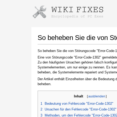
Anweisungen zum Herunterladen mi
Installer starten
So beheben Sie die von S
So beheben Sie die von Störungscode "Error-Code-
Eine von Störungscode "Error-Code-1302" gemeldete 
Zu den häufigsten Ursachen gehören falsch konfigur
Systemelementen, um nur einige zu nennen. Es kann 
beheben, die Systemelemente repariert und Systemein
Der Artikel enthält Einzelheiten über die Bedeutung
beheben.
Klicken Sie nach Abschluss des Downloads auf
den Link zur heruntergeladenen Datei
Inhalt
[
ausblenden
]
1
Bedeutung von Fehlercode "Error-Code-1302"
2
Ursachen für den Fehlercode "Error-Code-1302"
3
Methoden, um den Fehlercode "Error-Code-130