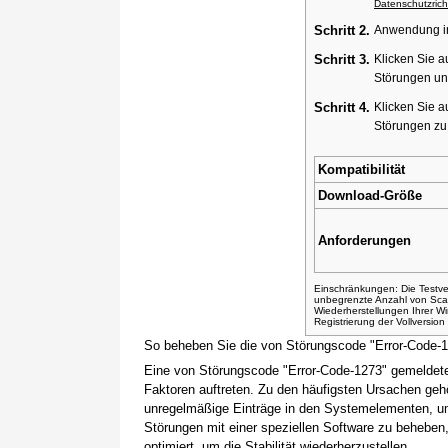
Datenschutzricht
Schritt 2.
Anwendung ins
Schritt 3.
Klicken Sie a
Störungen un
Schritt 4.
Klicken Sie a
Störungen z
Kompatibilität
Download-Größe
Anforderungen
Einschränkungen: Die Testver
unbegrenzte Anzahl von Sca
Wiederherstellungen Ihrer 
Registrierung der Vollversio
So beheben Sie die von Störungscode "Error-Code-
Eine von Störungscode "Error-Code-1273" gemeldete
Faktoren auftreten. Zu den häufigsten Ursachen gehö
unregelmäßige Einträge in den Systemelementen, um
Störungen mit einer speziellen Software zu beheben
optimiert, um die Stabilität wiederherzustellen.