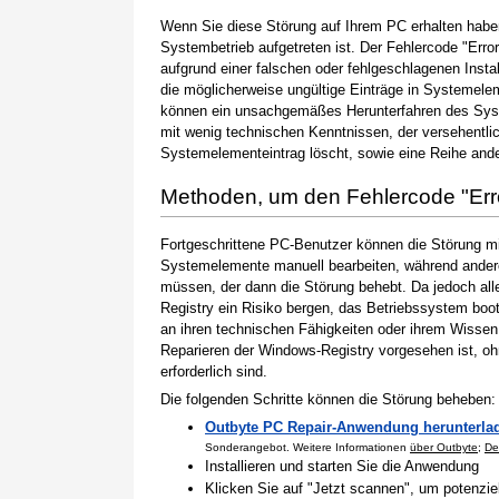
Wenn Sie diese Störung auf Ihrem PC erhalten haben
Systembetrieb aufgetreten ist. Der Fehlercode "Erro
aufgrund einer falschen oder fehlgeschlagenen Instal
die möglicherweise ungültige Einträge in Systemele
können ein unsachgemäßes Herunterfahren des Syste
mit wenig technischen Kenntnissen, der versehentli
Systemelementeintrag löscht, sowie eine Reihe ande
Methoden, um den Fehlercode "Er
Fortgeschrittene PC-Benutzer können die Störung m
Systemelemente manuell bearbeiten, während andere
müssen, der dann die Störung behebt. Da jedoch al
Registry ein Risiko bergen, das Betriebssystem boo
an ihren technischen Fähigkeiten oder ihrem Wissen 
Reparieren der Windows-Registry vorgesehen ist, o
erforderlich sind.
Die folgenden Schritte können die Störung beheben:
Outbyte PC Repair-Anwendung herunterla
Sonderangebot. Weitere Informationen
über Outbyte
;
De
Installieren und starten Sie die Anwendung
Klicken Sie auf "Jetzt scannen", um potenzi