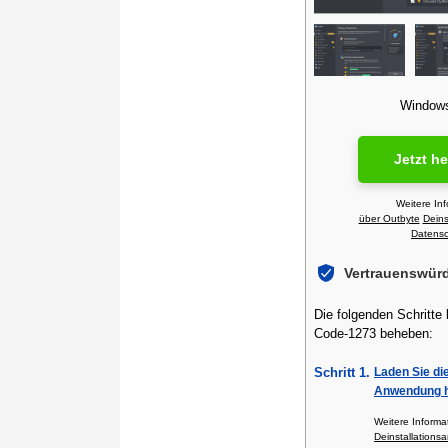
Windows 
Jetzt h
Weitere In
über Outbyte
Deins
Datensch
Vertrauenswür
Die folgenden Schritte
Code-1273 beheben:
Schritt 1.
Laden Sie di
Anwendung h
Weitere Inform
Deinstallationsa