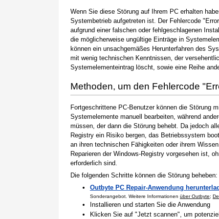
Wenn Sie diese Störung auf Ihrem PC erhalten haben
Systembetrieb aufgetreten ist. Der Fehlercode "Erro
aufgrund einer falschen oder fehlgeschlagenen Instal
die möglicherweise ungültige Einträge in Systemele
können ein unsachgemäßes Herunterfahren des Syste
mit wenig technischen Kenntnissen, der versehentli
Systemelementeintrag löscht, sowie eine Reihe ande
Methoden, um den Fehlercode "Er
Fortgeschrittene PC-Benutzer können die Störung m
Systemelemente manuell bearbeiten, während andere
müssen, der dann die Störung behebt. Da jedoch al
Registry ein Risiko bergen, das Betriebssystem boo
an ihren technischen Fähigkeiten oder ihrem Wissen 
Reparieren der Windows-Registry vorgesehen ist, o
erforderlich sind.
Die folgenden Schritte können die Störung beheben:
Outbyte PC Repair-Anwendung herunterla
Sonderangebot. Weitere Informationen
über Outbyte
;
De
Installieren und starten Sie die Anwendung
Klicken Sie auf "Jetzt scannen", um potenzi