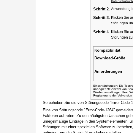
Datenschutzricht
Schritt 2.
Anwendung ins
Schritt 3.
Klicken Sie a
Störungen un
Schritt 4.
Klicken Sie a
Störungen z
Kompatibilität
Download-Größe
Anforderungen
Einschränkungen: Die Testver
unbegrenzte Anzahl von Sca
Wiederherstellungen Ihrer 
Registrierung der Vollversio
So beheben Sie die von Störungscode "Error-Code-
Eine von Störungscode "Error-Code-1264" gemeldete
Faktoren auftreten. Zu den häufigsten Ursachen gehö
unregelmäßige Einträge in den Systemelementen, um
Störungen mit einer speziellen Software zu beheben
optimiert, um die Stabilität wiederherzustellen.