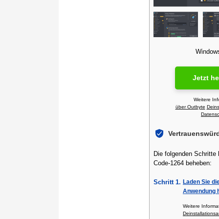
Windows 
Jetzt h
Weitere In
über Outbyte
Deins
Datensch
Vertrauenswür
Die folgenden Schritte
Code-1264 beheben:
Schritt 1.
Laden Sie di
Anwendung h
Weitere Inform
Deinstallationsa