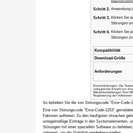
Datenschutzricht
Schritt 2.
Anwendung ins
Schritt 3.
Klicken Sie a
Störungen un
Schritt 4.
Klicken Sie a
Störungen z
Kompatibilität
Download-Größe
Anforderungen
Einschränkungen: Die Testver
unbegrenzte Anzahl von Sca
Wiederherstellungen Ihrer 
Registrierung der Vollversio
So beheben Sie die von Störungscode "Error-Code-
Eine von Störungscode "Error-Code-1253" gemeldete
Faktoren auftreten. Zu den häufigsten Ursachen gehö
unregelmäßige Einträge in den Systemelementen, um
Störungen mit einer speziellen Software zu beheben
optimiert, um die Stabilität wiederherzustellen.