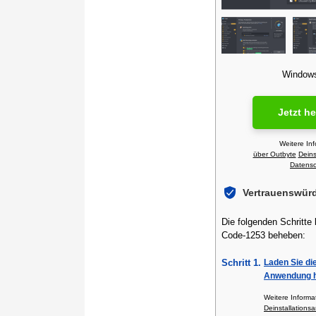
Windows 
Jetzt h
Weitere In
über Outbyte
Deins
Datensch
Vertrauenswür
Die folgenden Schritte
Code-1253 beheben:
Schritt 1.
Laden Sie di
Anwendung h
Weitere Inform
Deinstallationsa