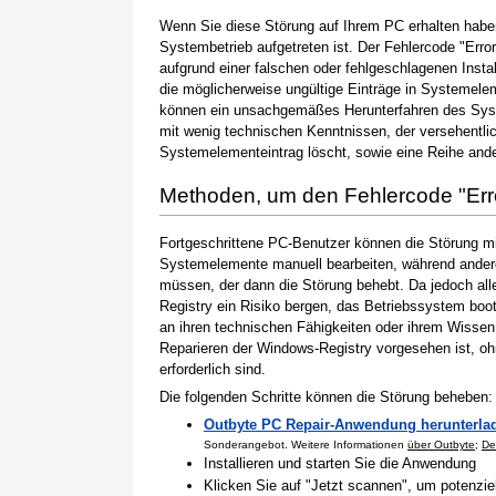
Wenn Sie diese Störung auf Ihrem PC erhalten haben
Systembetrieb aufgetreten ist. Der Fehlercode "Erro
aufgrund einer falschen oder fehlgeschlagenen Instal
die möglicherweise ungültige Einträge in Systemele
können ein unsachgemäßes Herunterfahren des Syste
mit wenig technischen Kenntnissen, der versehentli
Systemelementeintrag löscht, sowie eine Reihe ande
Methoden, um den Fehlercode "Er
Fortgeschrittene PC-Benutzer können die Störung m
Systemelemente manuell bearbeiten, während andere
müssen, der dann die Störung behebt. Da jedoch al
Registry ein Risiko bergen, das Betriebssystem boo
an ihren technischen Fähigkeiten oder ihrem Wissen 
Reparieren der Windows-Registry vorgesehen ist, o
erforderlich sind.
Die folgenden Schritte können die Störung beheben:
Outbyte PC Repair-Anwendung herunterla
Sonderangebot. Weitere Informationen
über Outbyte
;
De
Installieren und starten Sie die Anwendung
Klicken Sie auf "Jetzt scannen", um potenzi