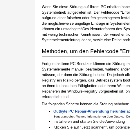
Wenn Sie diese Störung auf Ihrem PC erhalten haben
Systembetrieb aufgetreten ist. Der Fehlercode "Erro
aufgrund einer falschen oder fehlgeschlagenen Instal
die möglicherweise ungültige Einträge in Systemele
können ein unsachgemäßes Herunterfahren des Syste
mit wenig technischen Kenntnissen, der versehentli
Systemelementeintrag löscht, sowie eine Reihe ande
Methoden, um den Fehlercode "Er
Fortgeschrittene PC-Benutzer können die Störung m
Systemelemente manuell bearbeiten, während andere
müssen, der dann die Störung behebt. Da jedoch al
Registry ein Risiko bergen, das Betriebssystem boo
an ihren technischen Fähigkeiten oder ihrem Wissen 
Reparieren der Windows-Registry vorgesehen ist, o
erforderlich sind.
Die folgenden Schritte können die Störung beheben:
Outbyte PC Repair-Anwendung herunterla
Sonderangebot. Weitere Informationen
über Outbyte
;
De
Installieren und starten Sie die Anwendung
Klicken Sie auf "Jetzt scannen", um potenzi