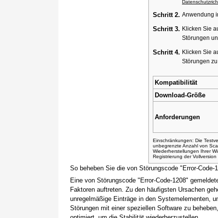
Datenschutzricht
Schritt 2.
Anwendung ins
Schritt 3.
Klicken Sie a
Störungen un
Schritt 4.
Klicken Sie a
Störungen z
Kompatibilität
Download-Größe
Anforderungen
Einschränkungen: Die Testver
unbegrenzte Anzahl von Sca
Wiederherstellungen Ihrer 
Registrierung der Vollversio
So beheben Sie die von Störungscode "Error-Code-
Eine von Störungscode "Error-Code-1208" gemeldete
Faktoren auftreten. Zu den häufigsten Ursachen gehö
unregelmäßige Einträge in den Systemelementen, um
Störungen mit einer speziellen Software zu beheben
optimiert, um die Stabilität wiederherzustellen.