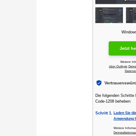
Windows 
Jetzt h
Weitere In
über Outbyte
Deins
Datensch
Vertrauenswür
Die folgenden Schritte
Code-1208 beheben:
Schritt 1.
Laden Sie di
Anwendung h
Weitere Inform
Deinstallationsa