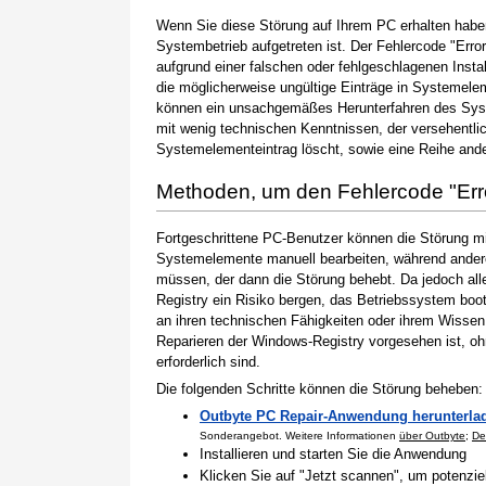
Wenn Sie diese Störung auf Ihrem PC erhalten haben
Systembetrieb aufgetreten ist. Der Fehlercode "Erro
aufgrund einer falschen oder fehlgeschlagenen Instal
die möglicherweise ungültige Einträge in Systemele
können ein unsachgemäßes Herunterfahren des Syste
mit wenig technischen Kenntnissen, der versehentli
Systemelementeintrag löscht, sowie eine Reihe ande
Methoden, um den Fehlercode "Er
Fortgeschrittene PC-Benutzer können die Störung m
Systemelemente manuell bearbeiten, während andere
müssen, der dann die Störung behebt. Da jedoch al
Registry ein Risiko bergen, das Betriebssystem boo
an ihren technischen Fähigkeiten oder ihrem Wissen 
Reparieren der Windows-Registry vorgesehen ist, o
erforderlich sind.
Die folgenden Schritte können die Störung beheben:
Outbyte PC Repair-Anwendung herunterla
Sonderangebot. Weitere Informationen
über Outbyte
;
De
Installieren und starten Sie die Anwendung
Klicken Sie auf "Jetzt scannen", um potenzi