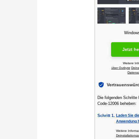
Windows 
Jetzt h
Weitere In
über Outbyte
Deins
Datensch
Vertrauenswür
Die folgenden Schritte
Code-12006 beheben:
Schritt 1.
Laden Sie di
Anwendung h
Weitere Inform
Deinstallationsa