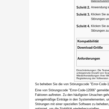
Datenschutzricht
Schritt 2.
Anwendung ins
Schritt 3.
Klicken Sie a
Störungen un
Schritt 4.
Klicken Sie a
Störungen z
Kompatibilität
Download-Größe
Anforderungen
Einschränkungen: Die Testver
unbegrenzte Anzahl von Sca
Wiederherstellungen Ihrer 
Registrierung der Vollversio
So beheben Sie die von Störungscode "Error-Code-
Eine von Störungscode "Error-Code-12006" gemeldet
Faktoren auftreten. Zu den häufigsten Ursachen gehö
unregelmäßige Einträge in den Systemelementen, um
Störungen mit einer speziellen Software zu beheben
optimiert, um die Stabilität wiederherzustellen.