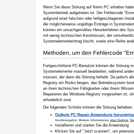
Wenn Sie diese Störung auf Ihrem PC erhalten haben
Systembetrieb aufgetreten ist. Der Fehlercode "Erro
aufgrund einer falschen oder fehlgeschlagenen Instal
die möglicherweise ungültige Einträge in Systemele
können ein unsachgemäßes Herunterfahren des Syste
mit wenig technischen Kenntnissen, der versehentli
Systemelementeintrag löscht, sowie eine Reihe ande
Methoden, um den Fehlercode "Er
Fortgeschrittene PC-Benutzer können die Störung m
Systemelemente manuell bearbeiten, während andere
müssen, der dann die Störung behebt. Da jedoch al
Registry ein Risiko bergen, das Betriebssystem boo
an ihren technischen Fähigkeiten oder ihrem Wissen 
Reparieren der Windows-Registry vorgesehen ist, o
erforderlich sind.
Die folgenden Schritte können die Störung beheben:
Outbyte PC Repair-Anwendung herunterla
Sonderangebot. Weitere Informationen
über Outbyte
;
De
Installieren und starten Sie die Anwendung
Klicken Sie auf "Jetzt scannen", um potenzi