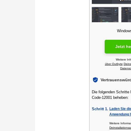
Windows 
Jetzt h
Weitere In
über Outbyte
Deins
Datensch
Vertrauenswür
Die folgenden Schritte
Code-12001 beheben:
Schritt 1.
Laden Sie di
Anwendung h
Weitere Inform
Deinstallationsa