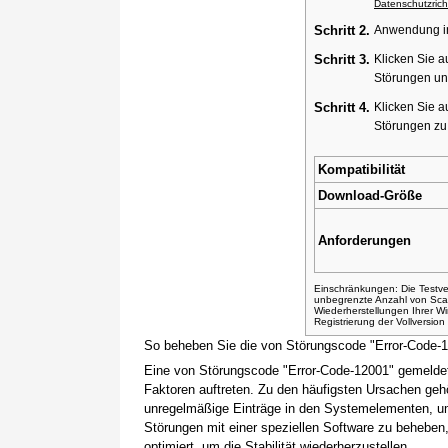
Datenschutzricht
Schritt 2.
Anwendung ins
Schritt 3.
Klicken Sie a
Störungen un
Schritt 4.
Klicken Sie a
Störungen z
Kompatibilität
Download-Größe
Anforderungen
Einschränkungen: Die Testver
unbegrenzte Anzahl von Sca
Wiederherstellungen Ihrer 
Registrierung der Vollversio
So beheben Sie die von Störungscode "Error-Code-
Eine von Störungscode "Error-Code-12001" gemeldet
Faktoren auftreten. Zu den häufigsten Ursachen gehö
unregelmäßige Einträge in den Systemelementen, um
Störungen mit einer speziellen Software zu beheben
optimiert, um die Stabilität wiederherzustellen.