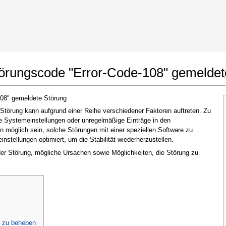
t Google Chrome
Änderungen erlauben
törungscode "Error-Code-108" gemeldet
108" gemeldete Störung
törung kann aufgrund einer Reihe verschiedener Faktoren auftreten. Zu
te Systemeinstellungen oder unregelmäßige Einträge in den
möglich sein, solche Störungen mit einer speziellen Software zu
stellungen optimiert, um die Stabilität wiederherzustellen.
 der Störung, mögliche Ursachen sowie Möglichkeiten, die Störung zu
Im nächsten Fenster, das erscheint (UAC),
klicken Sie bitte auf
"Ja"
, um der Anwendung
zu erlauben, Änderungen vorzunehmen
" zu beheben