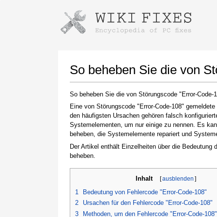
Anweisungen zum Herunterladen mi
Installer starten
So beheben Sie die von S
So beheben Sie die von Störungscode "Error-Code-
Eine von Störungscode "Error-Code-108" gemeldete S
den häufigsten Ursachen gehören falsch konfigurier
Systemelementen, um nur einige zu nennen. Es kann 
beheben, die Systemelemente repariert und Systemein
Der Artikel enthält Einzelheiten über die Bedeutung
beheben.
Klicken Sie nach Abschluss des Downloads auf
den Link zur heruntergeladenen Datei
Inhalt
[
ausblenden
]
1
Bedeutung von Fehlercode "Error-Code-108"
2
Ursachen für den Fehlercode "Error-Code-108"
3
Methoden, um den Fehlercode "Error-Code-108