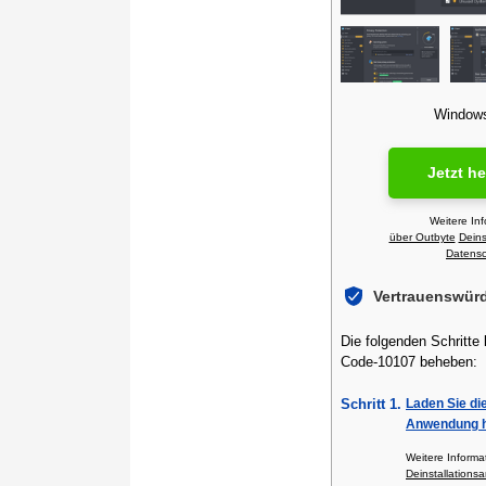
Windows 
Jetzt h
Weitere In
über Outbyte
Deins
Datensch
Vertrauenswür
Die folgenden Schritte
Code-10107 beheben:
Schritt 1.
Laden Sie di
Anwendung h
Weitere Inform
Deinstallationsa