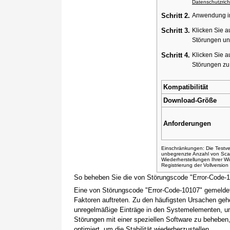
Datenschutzricht
Schritt 2.
Anwendung ins
Schritt 3.
Klicken Sie a
Störungen un
Schritt 4.
Klicken Sie a
Störungen z
Kompatibilität
Download-Größe
Anforderungen
Einschränkungen: Die Testver
unbegrenzte Anzahl von Sca
Wiederherstellungen Ihrer 
Registrierung der Vollversio
So beheben Sie die von Störungscode "Error-Code-
Eine von Störungscode "Error-Code-10107" gemeldet
Faktoren auftreten. Zu den häufigsten Ursachen gehö
unregelmäßige Einträge in den Systemelementen, um
Störungen mit einer speziellen Software zu beheben
optimiert, um die Stabilität wiederherzustellen.