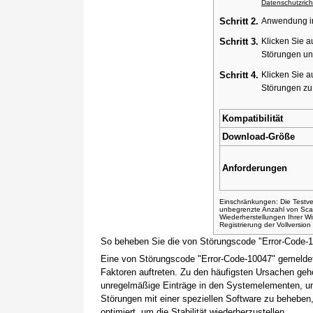
Datenschutzricht
Schritt 2.
Anwendung ins
Schritt 3.
Klicken Sie a
Störungen un
Schritt 4.
Klicken Sie a
Störungen z
Kompatibilität
Download-Größe
Anforderungen
Einschränkungen: Die Testver
unbegrenzte Anzahl von Sca
Wiederherstellungen Ihrer 
Registrierung der Vollversio
So beheben Sie die von Störungscode "Error-Code-
Eine von Störungscode "Error-Code-10047" gemeldet
Faktoren auftreten. Zu den häufigsten Ursachen gehö
unregelmäßige Einträge in den Systemelementen, um
Störungen mit einer speziellen Software zu beheben
optimiert, um die Stabilität wiederherzustellen.