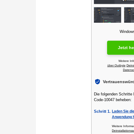
Windows 
Jetzt h
Weitere In
über Outbyte
Deins
Datensch
Vertrauenswür
Die folgenden Schritte
Code-10047 beheben:
Schritt 1.
Laden Sie di
Anwendung h
Weitere Inform
Deinstallationsa