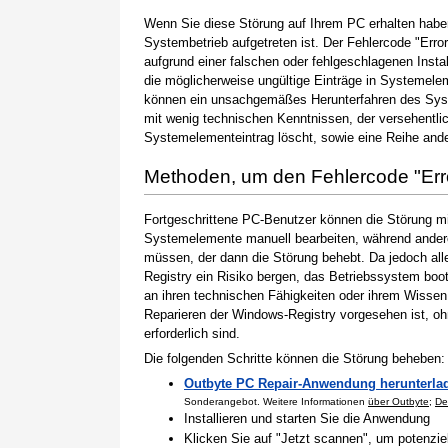
Wenn Sie diese Störung auf Ihrem PC erhalten haben
Systembetrieb aufgetreten ist. Der Fehlercode "Erro
aufgrund einer falschen oder fehlgeschlagenen Instal
die möglicherweise ungültige Einträge in Systemele
können ein unsachgemäßes Herunterfahren des Syste
mit wenig technischen Kenntnissen, der versehentli
Systemelementeintrag löscht, sowie eine Reihe ande
Methoden, um den Fehlercode "Er
Fortgeschrittene PC-Benutzer können die Störung m
Systemelemente manuell bearbeiten, während andere
müssen, der dann die Störung behebt. Da jedoch al
Registry ein Risiko bergen, das Betriebssystem boo
an ihren technischen Fähigkeiten oder ihrem Wissen 
Reparieren der Windows-Registry vorgesehen ist, o
erforderlich sind.
Die folgenden Schritte können die Störung beheben:
Outbyte PC Repair-Anwendung herunterla
Sonderangebot. Weitere Informationen
über Outbyte
;
De
Installieren und starten Sie die Anwendung
Klicken Sie auf "Jetzt scannen", um potenzi