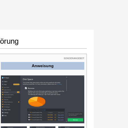
törung
SONDERANGEBOT
Anweisung