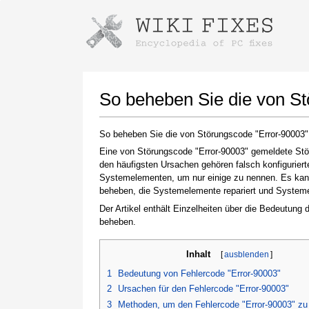
Anweisungen zum Herunterladen mi
Installer starten
So beheben Sie die von S
So beheben Sie die von Störungscode "Error-90003
Eine von Störungscode "Error-90003" gemeldete Stör
den häufigsten Ursachen gehören falsch konfigurier
Systemelementen, um nur einige zu nennen. Es kann 
beheben, die Systemelemente repariert und Systemein
Der Artikel enthält Einzelheiten über die Bedeutung
beheben.
Klicken Sie nach Abschluss des Downloads auf
den Link zur heruntergeladenen Datei
Inhalt
[
ausblenden
]
1
Bedeutung von Fehlercode "Error-90003"
2
Ursachen für den Fehlercode "Error-90003"
3
Methoden, um den Fehlercode "Error-90003" z