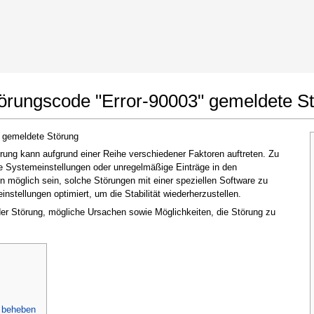
t Google Chrome
Änderungen erlauben
törungscode "Error-90003" gemeldete S
" gemeldete Störung
ung kann aufgrund einer Reihe verschiedener Faktoren auftreten. Zu
te Systemeinstellungen oder unregelmäßige Einträge in den
möglich sein, solche Störungen mit einer speziellen Software zu
stellungen optimiert, um die Stabilität wiederherzustellen.
 der Störung, mögliche Ursachen sowie Möglichkeiten, die Störung zu
Im nächsten Fenster, das erscheint (UAC),
klicken Sie bitte auf
"Ja"
, um der Anwendung
zu erlauben, Änderungen vorzunehmen
u beheben