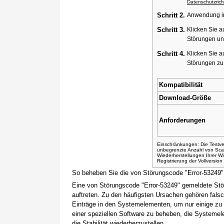
Datenschutzricht
Schritt 2.
Anwendung ins
Schritt 3.
Klicken Sie a
Störungen un
Schritt 4.
Klicken Sie a
Störungen z
Kompatibilität
Download-Größe
Anforderungen
Einschränkungen: Die Testver
unbegrenzte Anzahl von Sca
Wiederherstellungen Ihrer 
Registrierung der Vollversio
So beheben Sie die von Störungscode "Error-53249
Eine von Störungscode "Error-53249" gemeldete Stö
auftreten. Zu den häufigsten Ursachen gehören fals
Einträge in den Systemelementen, um nur einige zu
einer speziellen Software zu beheben, die Systemel
die Stabilität wiederherzustellen.