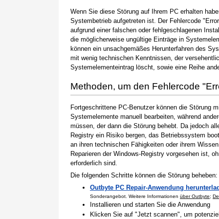
Wenn Sie diese Störung auf Ihrem PC erhalten haben
Systembetrieb aufgetreten ist. Der Fehlercode "Error
aufgrund einer falschen oder fehlgeschlagenen Instal
die möglicherweise ungültige Einträge in Systemele
können ein unsachgemäßes Herunterfahren des Syste
mit wenig technischen Kenntnissen, der versehentli
Systemelementeintrag löscht, sowie eine Reihe ande
Methoden, um den Fehlercode "Er
Fortgeschrittene PC-Benutzer können die Störung m
Systemelemente manuell bearbeiten, während andere
müssen, der dann die Störung behebt. Da jedoch al
Registry ein Risiko bergen, das Betriebssystem boo
an ihren technischen Fähigkeiten oder ihrem Wissen 
Reparieren der Windows-Registry vorgesehen ist, o
erforderlich sind.
Die folgenden Schritte können die Störung beheben:
Outbyte PC Repair-Anwendung herunterla
Sonderangebot. Weitere Informationen
über Outbyte
;
De
Installieren und starten Sie die Anwendung
Klicken Sie auf "Jetzt scannen", um potenzi