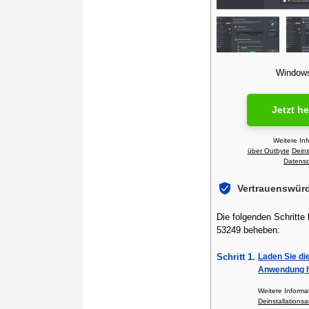
Windows 
Jetzt h
Weitere In
über Outbyte
Deins
Datensch
Vertrauenswür
Die folgenden Schritte
53249 beheben:
Schritt 1.
Laden Sie di
Anwendung h
Weitere Inform
Deinstallationsa