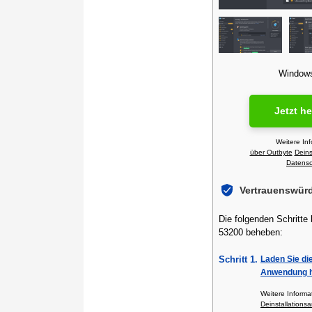
Windows 
Jetzt h
Weitere In
über Outbyte
Deins
Datensch
Vertrauenswür
Die folgenden Schritte
53200 beheben:
Schritt 1.
Laden Sie di
Anwendung h
Weitere Inform
Deinstallationsa