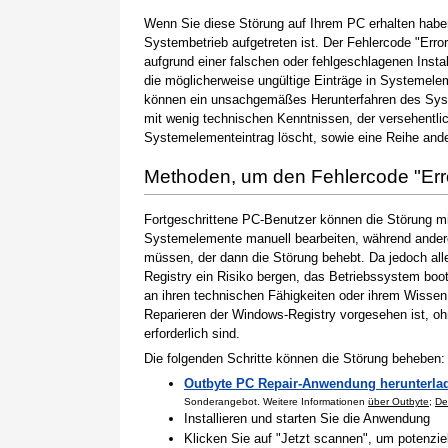
Wenn Sie diese Störung auf Ihrem PC erhalten haben
Systembetrieb aufgetreten ist. Der Fehlercode "Error
aufgrund einer falschen oder fehlgeschlagenen Instal
die möglicherweise ungültige Einträge in Systemele
können ein unsachgemäßes Herunterfahren des Syste
mit wenig technischen Kenntnissen, der versehentli
Systemelementeintrag löscht, sowie eine Reihe ande
Methoden, um den Fehlercode "Er
Fortgeschrittene PC-Benutzer können die Störung m
Systemelemente manuell bearbeiten, während andere
müssen, der dann die Störung behebt. Da jedoch al
Registry ein Risiko bergen, das Betriebssystem boo
an ihren technischen Fähigkeiten oder ihrem Wissen 
Reparieren der Windows-Registry vorgesehen ist, o
erforderlich sind.
Die folgenden Schritte können die Störung beheben:
Outbyte PC Repair-Anwendung herunterla
Sonderangebot. Weitere Informationen
über Outbyte
;
De
Installieren und starten Sie die Anwendung
Klicken Sie auf "Jetzt scannen", um potenzi