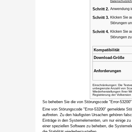
Datenschutzricht
Schritt 2.
Anwendung ins
Schritt 3.
Klicken Sie a
Störungen un
Schritt 4.
Klicken Sie a
Störungen z
Kompatibilität
Download-Größe
Anforderungen
Einschränkungen: Die Testver
unbegrenzte Anzahl von Sca
Wiederherstellungen Ihrer 
Registrierung der Vollversio
So beheben Sie die von Störungscode "Error-53200
Eine von Störungscode "Error-53200" gemeldete Stö
auftreten. Zu den häufigsten Ursachen gehören fals
Einträge in den Systemelementen, um nur einige zu
einer speziellen Software zu beheben, die Systemel
die Stabilität wiederherzustellen.