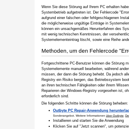
Wenn Sie diese Störung auf Ihrem PC erhalten haben
Systembetrieb aufgetreten ist. Der Fehlercode "Error
aufgrund einer falschen oder fehlgeschlagenen Instal
die möglicherweise ungültige Einträge in Systemele
können ein unsachgemäßes Herunterfahren des Syste
mit wenig technischen Kenntnissen, der versehentli
Systemelementeintrag löscht, sowie eine Reihe ande
Methoden, um den Fehlercode "Er
Fortgeschrittene PC-Benutzer können die Störung m
Systemelemente manuell bearbeiten, während andere
müssen, der dann die Störung behebt. Da jedoch al
Registry ein Risiko bergen, das Betriebssystem boo
an ihren technischen Fähigkeiten oder ihrem Wissen 
Reparieren der Windows-Registry vorgesehen ist, o
erforderlich sind.
Die folgenden Schritte können die Störung beheben:
Outbyte PC Repair-Anwendung herunterla
Sonderangebot. Weitere Informationen
über Outbyte
;
De
Installieren und starten Sie die Anwendung
Klicken Sie auf "Jetzt scannen", um potenzi