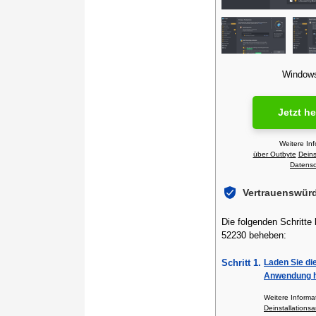
Windows 
Jetzt h
Weitere In
über Outbyte
Deins
Datensch
Vertrauenswür
Die folgenden Schritte
52230 beheben:
Schritt 1.
Laden Sie di
Anwendung h
Weitere Inform
Deinstallationsa