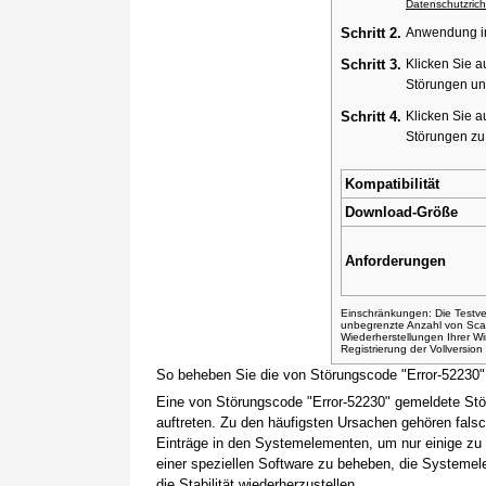
Datenschutzricht
Schritt 2.
Anwendung ins
Schritt 3.
Klicken Sie a
Störungen un
Schritt 4.
Klicken Sie a
Störungen z
Kompatibilität
Download-Größe
Anforderungen
Einschränkungen: Die Testver
unbegrenzte Anzahl von Sca
Wiederherstellungen Ihrer 
Registrierung der Vollversio
So beheben Sie die von Störungscode "Error-52230
Eine von Störungscode "Error-52230" gemeldete Stö
auftreten. Zu den häufigsten Ursachen gehören fals
Einträge in den Systemelementen, um nur einige zu
einer speziellen Software zu beheben, die Systemel
die Stabilität wiederherzustellen.